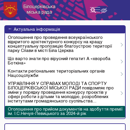
Білоцерківська
Toggle
міська рада
navigation
→
Актуальна інформація
Оголошення про проведення всеукраїнського
відкритого архітектурного конкурсу на кращу
концептуальну пропозицію благоустрою території
парку Слави в місті Біла Церква
Що варто знати про вірусний гепатит А «хвороба
Боткіна»
Контакти регіональних територіальних органів
Нацсоцслужби
УПРАВЛІННЯ У СПРАВАХ МОЛОДІ ТА СПОРТУ
БІЛОЦЕРКІВСЬКОЇ МІСЬКОЇ РАДИ повідомляє про
зміни у порядку проведення конкурсу проєктів у
сфері роботи з дітьми та молоддю, розроблених
інститутами громадянського суспільства...
Оголошення про прийом документів на здобуття премії
ім. І.С.Нечуя-Левицького за 2024-й рік