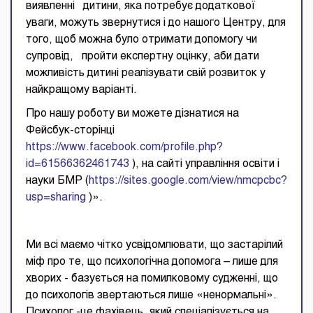
виявленні дитини, яка потребує додаткової
уваги, можуть звернутися і до нашого Центру, для
того, щоб можна було отримати допомогу чи
супровід, пройти експертну оцінку, аби дати
можливість дитині реалізувати свій розвиток у
найкращому варіанті.
Про нашу роботу ви можете дізнатися на
Фейсбук-сторінці
https://www.facebook.com/profile.php?
id=61566362461743
), на сайті управління освіти і
науки БМР (
https://sites.google.com/view/nmcpcbc?
usp=sharing
)».
Ми всі маємо чітко усвідомлювати, що застарілий
міф про те, що психологічна допомога – лише для
хворих - базується на помилковому судженні, що
до психологів звертаються лише «ненормальні».
Психолог -це фахівець, який спеціалізується на