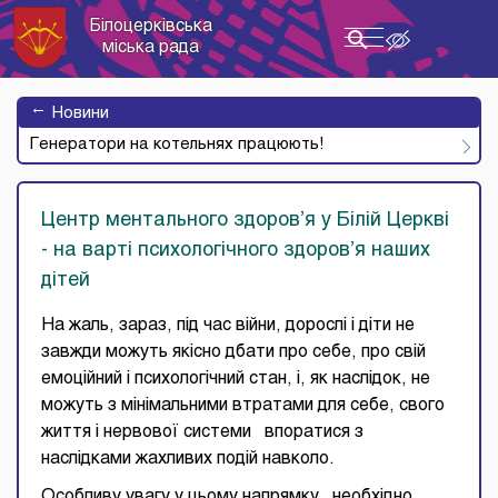
Білоцерківська
Toggle
міська рада
navigation
→
Новини
Генератори на котельнях працюють!
Центр ментального здоров’я у Білій Церкві
- на варті психологічного здоров’я наших
дітей
На жаль, зараз, під час війни, дорослі і діти не
завжди можуть якісно дбати про себе, про свій
емоційний і психологічний стан, і, як наслідок, не
можуть з мінімальними втратами для себе, свого
життя і нервової системи впоратися з
наслідками жахливих подій навколо.
Особливу увагу у цьому напрямку необхідно