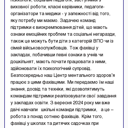
психологи, соціальні педагоги, заступники з
виховної роботи, класні керівники, педагоги-
організатори та медики - у залежності від того,
яку потребу ми маємо. Задачею команд
підтримки є виокремлювання дітей, що мають
ознаки емоційних проблем та соціальні негаразди,
також це можуть бути діти з категорій ВПО чи із
сімей військовослужбовців. Тож фахівці у
закладах, побачивши певні ознаки в учнів чи
дошкільнят, мають почати працювати з ними,
здійснювати їх психологічний супровід.
Безпосередньо наш Центр ментального здоров’я
працює з цими фахівцями. Ми передаємо їм наші
знання, досвід та техніки, які дозволятимуть
командам підтримки реалізовувати свої завдання
у закладах освіти. З вересня 2024 року ми вже
двічі навчали шкільні команди підтримки, а це –
робота з понад сотнею фахівців. Крім того,
фахівці у школах та дитячих садочках при