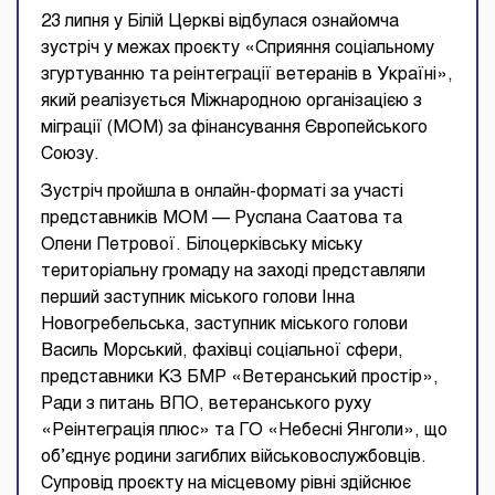
23 липня у Білій Церкві відбулася ознайомча
зустріч у межах проєкту «Сприяння соціальному
згуртуванню та реінтеграції ветеранів в Україні»,
який реалізується Міжнародною організацією з
міграції (МОМ) за фінансування Європейського
Союзу.
Зустріч пройшла в онлайн-форматі за участі
представників МОМ — Руслана Саатова та
Олени Петрової. Білоцерківську міську
територіальну громаду на заході представляли
перший заступник міського голови Інна
Новогребельська, заступник міського голови
Василь Морський, фахівці соціальної сфери,
представники КЗ БМР «Ветеранський простір»,
Ради з питань ВПО, ветеранського руху
«Реінтеграція плюс» та ГО «Небесні Янголи», що
об’єднує родини загиблих військовослужбовців.
Супровід проєкту на місцевому рівні здійснює