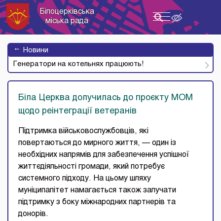
Білоцерківська
Toggle
міська рада
navigation
→
Новини
Генератори на котельнях працюють!
Біла Церква долучилась до проєкту МОМ
щодо реінтеграції ветеранів
Підтримка військовослужбовців, які
повертаються до мирного життя, — один із
необхідних напрямів для забезпечення успішної
життєдіяльності громади, який потребує
системного підходу. На цьому шляху
муніципалітет намагається також залучати
підтримку з боку міжнародних партнерів та
донорів.