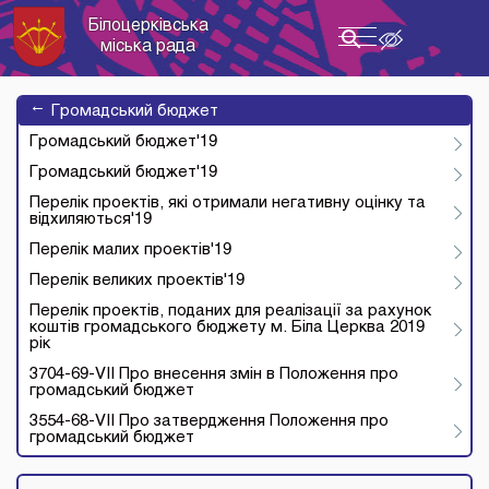
Білоцерківська
Toggle
міська рада
navigation
→
Громадський бюджет
Громадський бюджет'19
Громадський бюджет'19
Перелік проектів, які отримали негативну оцінку та
відхиляються'19
Перелік малих проектів'19
Перелік великих проектів'19
Перелік проектів, поданих для реалізації за рахунок
коштів громадського бюджету м. Біла Церква 2019
рік
3704-69-VII Про внесення змін в Положення про
громадський бюджет
3554-68-VII Про затвердження Положення про
громадський бюджет