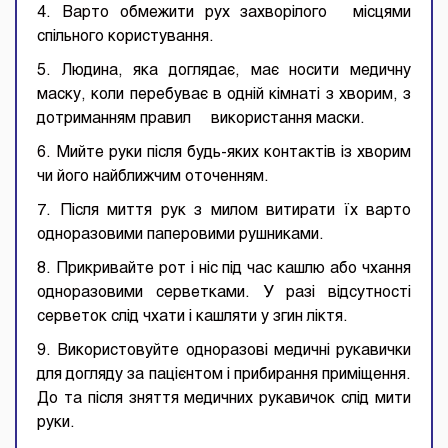
4. Варто обмежити рух захворілого місцями
спільного користування.
5. Людина, яка доглядає, має носити медичну
маску, коли перебуває в одній кімнаті з хворим, з
дотриманням правил використання маски.
6. Мийте руки після будь-яких контактів із хворим
чи його найближчим оточенням.
7. Після миття рук з милом витирати їх варто
одноразовими паперовими рушниками.
8. Прикривайте рот і ніс під час кашлю або чхання
одноразовими серветками. У разі відсутності
серветок слід чхати і кашляти у згин ліктя.
9. Використовуйте одноразові медичні рукавички
для догляду за пацієнтом і прибирання приміщення.
До та після зняття медичних рукавичок слід мити
руки.