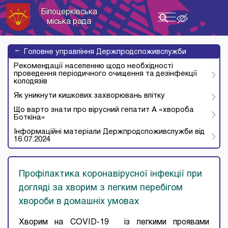
Білоцерківська
Toggle
міська рада
navigation
→
Головне управління Держпродспоживслужби
Рекомендації населенню щодо необхідності
проведення періодичного очищення та дезінфекції
колодязів
Як уникнути кишкових захворювань влітку
Що варто знати про вірусний гепатит А «хвороба
Боткіна»
Інформаційні матеріали Держпродспоживслужби від
16.07.2024
Профілактика коронавірусної інфекції при
догляді за хворим з легким перебігом
хвороби в домашніх умовах
Хворим на COVID-19 із легкими проявами