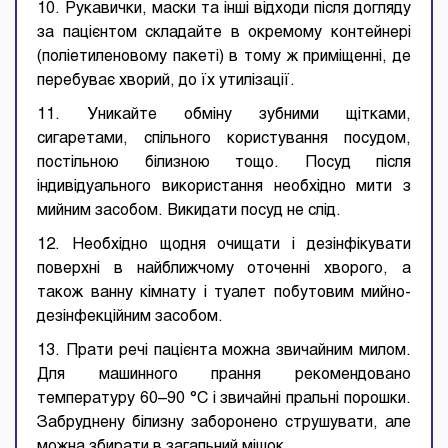
10. Рукавички, маски та інші відходи після догляду
за пацієнтом складайте в окремому контейнері
(поліетиленовому пакеті) в тому ж приміщенні, де
перебуває хворий, до їх утилізації.
11. Уникайте обміну зубними щітками,
сигаретами, спільного користування посудом,
постільною білизною тощо. Посуд після
індивідуального використання необхідно мити з
мийним засобом. Викидати посуд не слід.
12. Необхідно щодня очищати і дезінфікувати
поверхні в найближчому оточенні хворого, а
також ванну кімнату і туалет побутовим мийно-
дезінфекційним засобом.
13. Прати речі пацієнта можна звичайним милом.
Для машинного прання рекомендовано
температуру 60–90 °C і звичайні пральні порошки.
Забруднену білизну заборонено струшувати, але
можна збирати в загальний мішок.