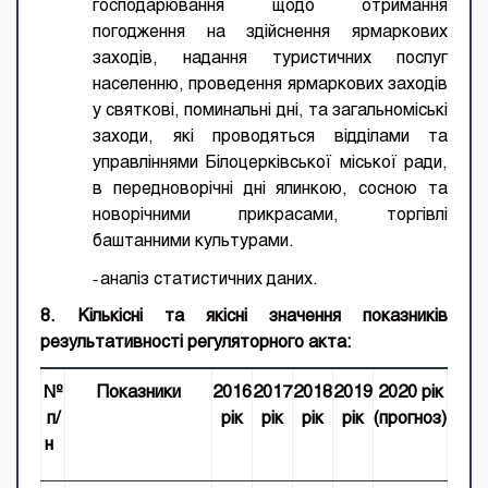
господарювання щодо отримання
погодження на здійснення ярмаркових
заходів, надання туристичних послуг
населенню, проведення ярмаркових заходів
у святкові, поминальні дні, та загальноміські
заходи, які проводяться відділами та
управліннями Білоцерківської міської ради,
в передноворічні дні ялинкою, сосною та
новорічними прикрасами, торгівлі
баштанними культурами.
-
аналіз статистичних даних.
8. Кількісні та якісні значення показників
результативності регуляторного акта:
№
Показники
2016
2017
2018
2019
2020 рік
п/
рік
рік
рік
рік
(прогноз)
н