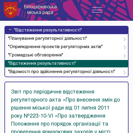
Білоцерківська
Toggle
міська рада
navigation
→
"Відстеження результативності"
"Планування регуляторної діяльності"
"Оприлюднення проектів регуляторних актів"
"Громадські обговорення"
"Відстеження результативності"
"Відомості про здійснення регуляторної діяльності"
Звіт про періодичне відстеження
регуляторного акта «Про внесення змін до
рішення міської ради від 01 липня 2011
року №223-10-VI «Про затвердження
Положення про порядок організації та
проведення ярмаркових заходів у місті