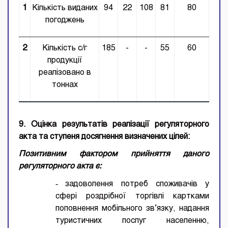
1
Кількість виданих
94
22
108
81
80
погоджень
2
Кількість с/г
185
-
-
55
60
продукції
реалізовано в
тоннах
9. Оцінка результатів реалізації регуляторного
акта та ступеня досягнення визначених цілей:
Позитивним фактором прийняття даного
регуляторного акта є:
-
задоволення потреб споживачів у
сфері роздрібної торгівлі картками
поповнення мобільного зв’язку, надання
туристичних послуг населенню,