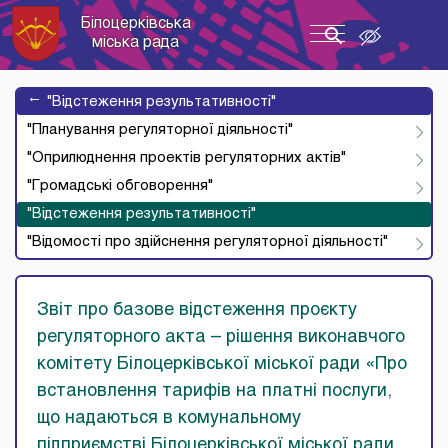
Білоцерківська
Toggle
міська рада
navigation
→
"Відстеження результативності"
"Планування регуляторної діяльності"
"Оприлюднення проектів регуляторних актів"
"Громадські обговорення"
"Відстеження результативності"
"Відомості про здійснення регуляторної діяльності"
Звіт про базове відстеження проєкту
регуляторного акта – рішення виконавчого
комітету Білоцерківської міської ради «Про
встановлення тарифів на платні послуги,
що надаються в комунальному
підприємстві Білоцерківської міської ради