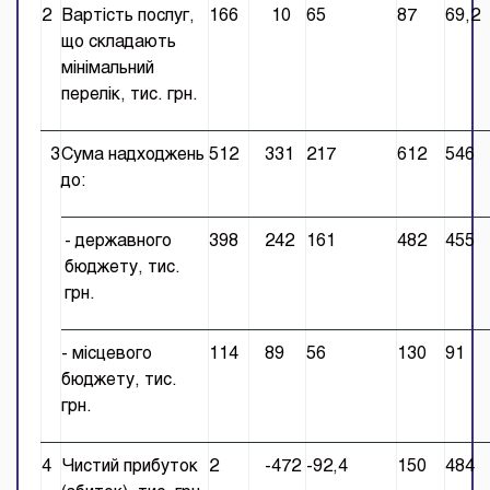
2
Вартість послуг,
166
10
65
87
69,2
що складають
мінімальний
перелік, тис. грн.
3
Сума надходжень
512
331
217
612
546
до:
- державного
398
242
161
482
455
бюджету, тис.
грн.
- місцевого
114
89
56
130
91
бюджету, тис.
грн.
4
Чистий прибуток
2
-472
-92,4
150
484