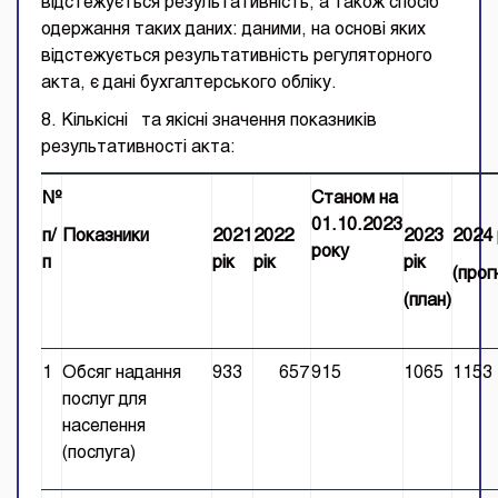
відстежується результативність, а також спосіб
одержання таких даних: даними, на основі яких
відстежується результативність регуляторного
акта, є дані бухгалтерського обліку.
8. Кількісні та якісні значення показників
результативності акта:
№
Станом на
01.10.2023
п/
Показники
2021
2022
2023
2024 
року
п
рік
рік
рік
(прог
(план)
1
Обсяг надання
933
657
915
1065
1153
послуг для
населення
(послуга)