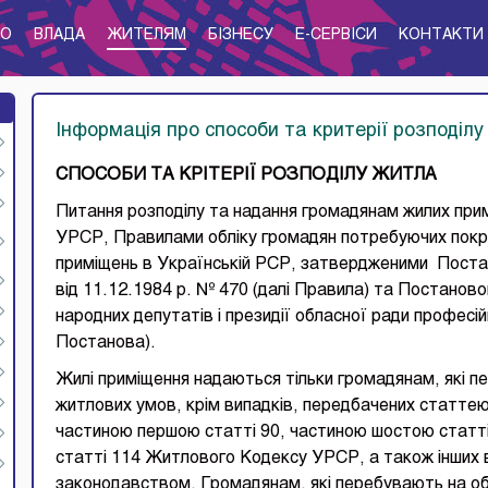
ТО
ВЛАДА
ЖИТЕЛЯМ
БІЗНЕСУ
E-CЕРВІСИ
КОНТАКТИ
Інформація про способи та критерії розподіл
СПОСОБИ ТА КР
І
ТЕР
ІЇ
РОЗПОД
І
ЛУ ЖИТЛА
Питання розподілу та надання громадянам жилих пр
УРСР, Правилами обліку громадян потребуючих покра
приміщень в Українській РСР, затвердженими Поста
від 11.12.1984 р. № 470 (далі Правила) та Постанов
народних депутатів і президії обласної ради професійн
Постанова).
Жилі приміщення надаються тільки громадянам, які п
житлових умов, крім випадків, передбачених статтею
частиною першою статті 90, частиною шостою статті
статті 114 Житлового Кодексу УРСР, а також інших 
законодавством. Громадянам, які перебувають на об