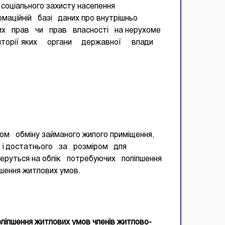
 соціального захисту населення
ормаційній базі даних про внутрішньо
ових прав чи прав власності на нерухоме
 території яких органи державної влади
хом обміну займаного жилого приміщення,
ого і достатнього за розміром для
беруться на облік потребуючих поліпшення
ршення житлових умов.
ліпшення житлових умов членів житлово-