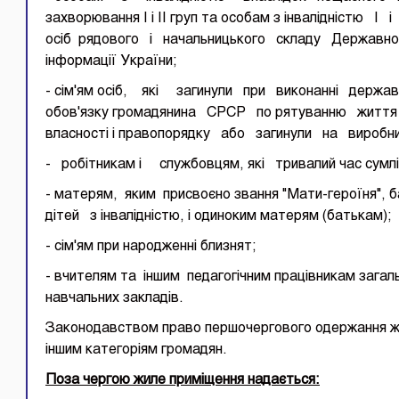
захворювання I і II груп та особам з інвалідністю I
осіб рядового і начальницького складу Державної 
інформації України;
- сім'ям осіб, які загинули при виконанні держав
обов'язку громадянина СРСР по рятуванню життя 
власності і правопорядку або загинули на виробн
- робітникам і службовцям, які тривалий час сумлі
- матерям, яким присвоєно звання "Мати-героїня", 
дітей з інвалідністю, і одиноким матерям (батькам);
- сім'ям при народженні близнят;
- вчителям та іншим педагогічним працівникам загальн
навчальних закладів.
Законодавством право першочергового одержання
іншим категоріям громадян.
Поза чергою жиле приміщення надається: