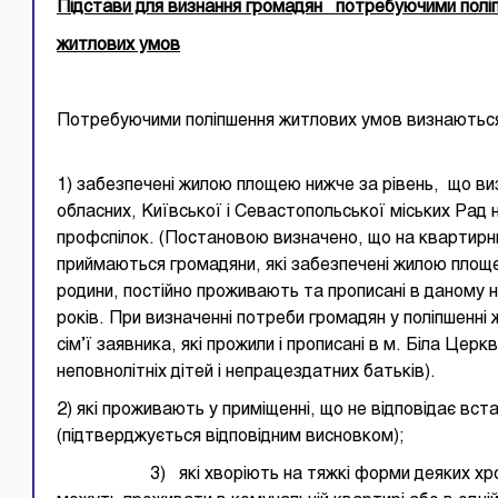
Підстави для визнання громадян потребуючими пол
житлових умов
Потребуючими поліпшення житлових умов визнаютьс
1) забезпечені жилою площею нижче за рівень, що в
обласних, Київської і Севастопольської міських Рад
профспілок. (Постановою визначено, що на квартирн
приймаються громадяни, які забезпечені жилою площ
родини, постійно проживають та прописані в даному н
років. При визначенні потреби громадян у поліпшенні
сім’ї заявника, які прожили і прописані в м. Біла Цер
неповнолітніх дітей і непрацездатних батьків).
2) які проживають у приміщенні, що не відповідає вс
(підтверджується відповідним висновком);
3) які хворіють на тяжкі форми деяких хроніч