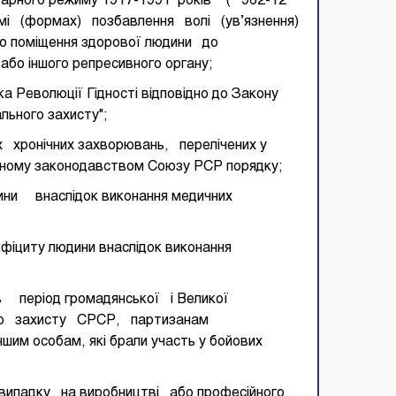
ітарного режиму 1917-1991 років" ( 962-12
рмі (формах) позбавлення волі (ув’язнення)
го поміщення здорової людини до
бо іншого репресивного органу;
а Революції Гідності відповідно до Закону
ального захисту";
ронічних захворювань, перелічених у
ному законодавством Союзу РСР порядку;
ни внаслідок виконання медичних
фіциту людини внаслідок виконання
в період громадянської і Великої
ій по захисту СРСР, партизанам
им особам, які брали участь у бойових
ипадку на виробництві або професійного