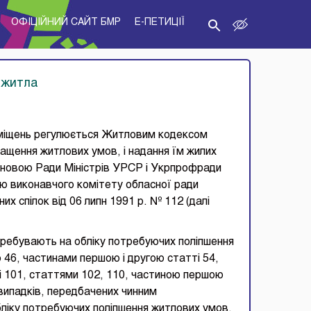
ОФІЦІЙНИЙ САЙТ БМР
E-ПЕТИЦІЇ
у житла
иміщень регулюється Житловим кодексом
щення житлових умов, і надання їм жилих
новою Ради Міністрів УРСР і Укрпрофради
ою виконавчого комітету обласної ради
их спілок від 06 липн 1991 р. № 112 (далі
еребувають на обліку потребуючих поліпшення
 46, частинами першою і другою статті 54,
 101, статтями 102, 110, частиною першою
випадків, передбачених чинним
ліку потребуючих поліпшення житлових умов,