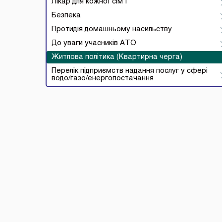
Лікар для кожної сім’ї
Безпека
Протидія домашньому насильству
До уваги учасників АТО
Житлова політика (Квартирна черга)
Перелік підприємств надання послуг у сфері
водо/газо/енергопостачання