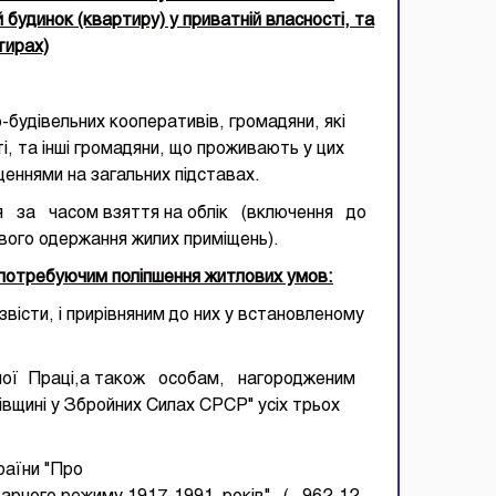
 будинок (квартиру) у приватній власності, та
тирах)
будівельних кооперативів, громадяни, які
і, та інші громадяни, що проживають у цих
еннями на загальних підставах.
я за часом взяття на облік (включення до
вого одержання жилих приміщень).
ребуючим поліпшення житлових умов:
безвісти, і прирівняним до них у встановленому
чної Праці,а також особам, нагородженим
вщині у Збройних Силах СРСР" усіх трьох
раїни "Про