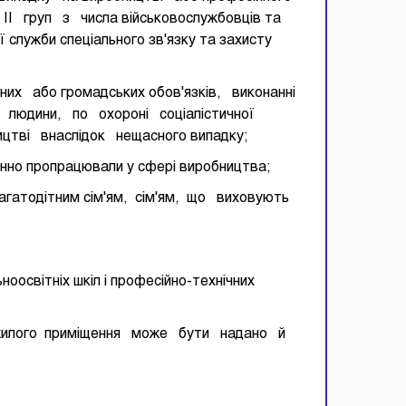
 і II груп з числа військовослужбовців та
служби спеціального зв'язку та захисту
них або громадських обов'язків, виконанні
людини, по охороні соціалістичної
ицтві внаслідок нещасного випадку;
нно пропрацювали у сфері виробництва;
багатодітним сім'ям, сім'ям, що виховують
оосвітніх шкіл і професійно-технічних
 жилого приміщення може бути надано й