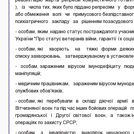
реабілітацію жертв репресій комуністичного тотал
), із числа тих, яких було піддано репресіям у фо
або обмеження волі чи примусового безпідставно
психіатричного закладу за рішенням позасудового а
- особам, яким надано статус постраждалого учасник
України "Про статус ветеранів війни, гарантії їх соці
- особам, які хворіють на тяжкі форми деяких х
списку захворювань, затверджуваному в установле
- особам, зараженим вірусом імунодефіциту люди
маніпуляцій;
- медичним працівникам, зараженим вірусом імуноде
службових обов'язків;
- особам, які перебували в складі діючої армії 
Вітчизняної воєн та під час інших бойових операц
громадянської і Другої світової воєн, а також інш
операціях по захисту СРСР;
- особам з інвалідністю внаслідок нещасного в