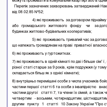
можуть проживати в комунальній квартирі або в о
Перелік зазначених захворювань затверджений На
від 08.02.85 №52;
4) які проживають за договором піднайму жил
або громадського житлового фонду чи за догов
будинках житлово-будівельних кооперативів;
5) які проживають тривалий час за договором н
що належать громадянам на праві приватної власнос
6) які проживають у гуртожитках.
7) які проживають в одній кімнаті по дві і більше сім’ 
різної статі старше за 9 років, крім подружжя (у том
складається більш як з однієї кімнати);
8) внутрішньо переміщені особи з числа учасників бой
частини першої статті 6 та особи з інвалідністю вна
частини другої статті 7, та члени їх сімей, а також
четвертим - восьмим, чотирнадцятим, шістнадцятим
другим пункту 1 статті 10 Закону України "Про стат