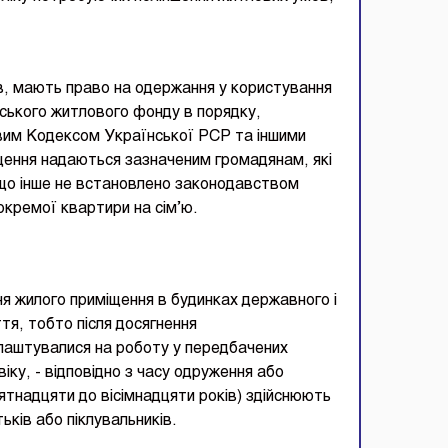
в, мають право на одержання у користування
ського житлового фонду в порядку,
им Кодексом Української РСР та іншими
ення надаються зазначеним громадянам, які
кщо інше не встановлено законодавством
окремої квартири на сім’ю.
я жилого приміщення в будинках державного і
я, тобто після досягнення
 влаштувалися на роботу у передбачених
іку, - відповідно з часу одруження або
п’ятнадцяти до вісімнадцяти років) здійснюють
ків або піклувальників.