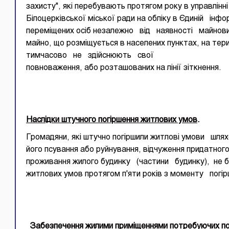
захисту", які перебувають протягом року в управлінні
Білоцерківської міської ради на обліку в Єдиній інф
переміщених осіб незалежно від наявності майн
майно, що розміщується в населених пунктах, на
тимчасово не здійснюють свої
повноваження, або розташованих на лінії зіткнення.
Наслідки штучного погіршення житлових умов
.
Громадяни, які штучно погіршили житлові умови шля
його псування або руйнування, відчуження придатн
проживання жилого будинку (частини будинку), не 
житлових умов протягом п'яти років з моменту погі
Забезпечення жилими приміщеннями потребуючих по