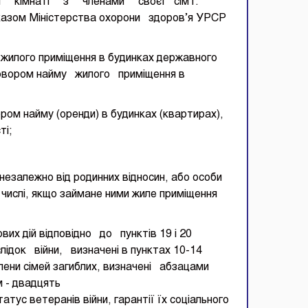
дній кімнаті з членами своєї сім'ї.
казом Міністерства охорони здоров’я УРСР
ого приміщення в будинках державного
ором найму жилого приміщення в
айму (оренди) в будинках (квартирах),
ті;
ї, незалежно від родинних відносин, або особи
у числі, якщо займане ними жиле приміщення
ових дій відповідно до пунктів 19 і 20
слідок війни, визначені в пунктах 10-14
 члени сімей загиблих, визначені абзацами
 - двадцять
ус ветеранів війни, гарантії їх соціального