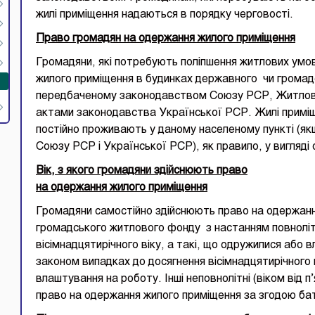
жилі приміщення надаються в порядку черговості.
Право громадян на одержання жилого приміщення
Громадяни, які потребують поліпшення житлових умо
жилого приміщення в будинках державного чи громад
передбаченому законодавством Союзу РСР, Житлов
актами законодавства Української РСР. Жилі приміщ
постійно проживають у даному населеному пункті (я
Союзу РСР і Української РСР), як правило, у вигляді 
Вік, з якого громадяни здійснюють право
на одержання жилого приміщення
Громадяни самостійно здійснюють право на одержанн
громадського житлового фонду з настанням повнолітт
вісімнадцятирічного віку, а такі, що одружилися або
законом випадках до досягнення вісімнадцятирічного в
влаштування на роботу. Інші неповнолітні (віком від 
право на одержання жилого приміщення за згодою бать