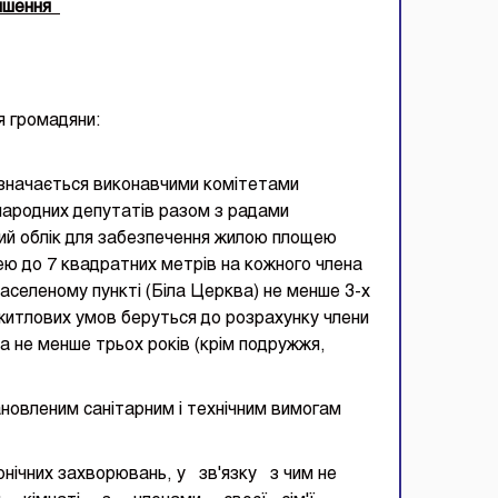
іпшення
я громадяни:
изначається виконавчими комітетами
 народних депутатів разом з радами
ий облік для забезпечення жилою площею
ею до 7 квадратних метрів на кожного члена
аселеному пункті (Біла Церква) не менше 3-х
 житлових умов беруться до розрахунку члени
ква не менше трьох років (крім подружжя,
тановленим санітарним і технічним вимогам
них захворювань, у зв'язку з чим не