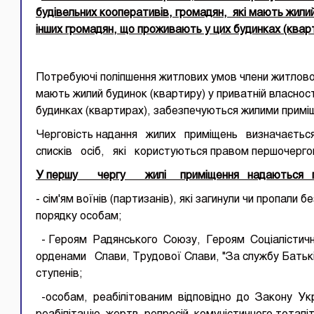
будівельних кооперативів, громадян, які мають жилий
інших громадян, що проживають у цих будинках (квар
Потребуючі поліпшення житлових умов члени житлово-
мають жилий будинок (квартиру) у приватній власност
будинках (квартирах), забезпечуються жилими приміщ
Черговість надання жилих приміщень визначаєтьс
списків осіб, які користуються правом першочерго
У першу чергу жилі приміщення надаються пот
- сім'ям воїнів (партизанів), які загинули чи пропали 
порядку особам;
- Героям Радянського Союзу, Героям Соціалісти
орденами Слави, Трудової Слави, "За службу Батькі
ступенів;
-особам, реабілітованим відповідно до Закону Ук