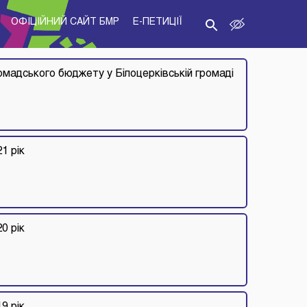
ОФІЦІЙНИЙ САЙТ БМР
E-ПЕТИЦІЇ
ромадського бюджету у Білоцерківській громаді
1 рік
0 рік
9 рік