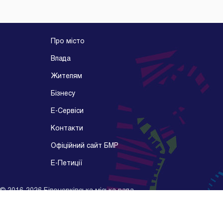
Про місто
Влада
Жителям
Бізнесу
E-Cервіси
Контакти
Офіційний сайт БМР
E-Петиції
©
2016-2026
Білоцерківська міська рада
Розробник -
Kitsoft