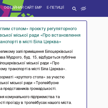
ОФІЦІЙНИЙ САЙТ БМР
E-ПЕТИЦІЇ
углим столом» проєкту регуляторного
івської міської ради «Про встановлення
анспорті в місті Біла Церква»
великому залі приміщення Білоцерківської
ава Мудрого, буд. 15, відбудеться публічне
ілоцерківської міської ради «Про
ому транспорті в місті Біла Церква».
форматі «круглого стола» за участю
ської міської ради «Тролейбусне
 та представників громадськості.
ня комунального підприємства та
сті проїзду в тролейбусах нашого міста.