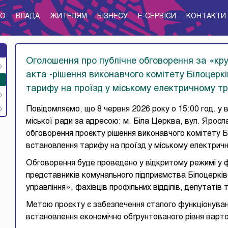
ТО
ВЛАДА
ЖИТЕЛЯМ
БІЗНЕСУ
E-CЕРВІСИ
КОНТАКТИ
Оголошення про публічне обговорення за «кр
акта -рішення виконавчого комітету Білоцерк
тарифу на проїзд у міському електричному тр
Повідомляємо, що 8 червня 2026 року о 15:00 год. у 
міської ради за адресою: м. Біла Церква, вул. Яросл
обговорення проєкту рішення виконавчого комітету Б
встановлення тарифу на проїзд у міському електричн
Обговорення буде проведено у відкритому режимі у 
представників комунального підприємства Білоцерків
управління», фахівців профільних відділів, депутатів
Метою проєкту є забезпечення сталого функціонуван
встановлення економічно обґрунтованого рівня варто