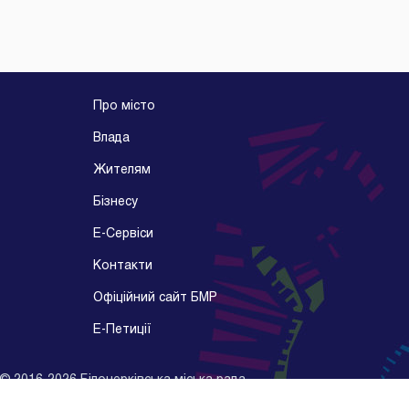
Про місто
Влада
Жителям
Бізнесу
E-Cервіси
Контакти
Офіційний сайт БМР
E-Петиції
©
2016-2026
Білоцерківська міська рада
Розробник -
Kitsoft