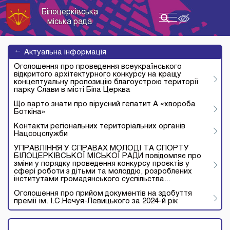
Білоцерківська
Toggle
міська рада
navigation
→
Актуальна інформація
Оголошення про проведення всеукраїнського
відкритого архітектурного конкурсу на кращу
концептуальну пропозицію благоустрою території
парку Слави в місті Біла Церква
Що варто знати про вірусний гепатит А «хвороба
Боткіна»
Контакти регіональних територіальних органів
Нацсоцслужби
УПРАВЛІННЯ У СПРАВАХ МОЛОДІ ТА СПОРТУ
БІЛОЦЕРКІВСЬКОЇ МІСЬКОЇ РАДИ повідомляє про
зміни у порядку проведення конкурсу проєктів у
сфері роботи з дітьми та молоддю, розроблених
інститутами громадянського суспільства...
Оголошення про прийом документів на здобуття
премії ім. І.С.Нечуя-Левицького за 2024-й рік