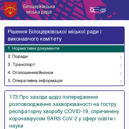
Білоцерківська
Toggle
міська рада
navigation
Рішення Білоцерківської міської ради і
виконавчого комітету
1. Нормативні документи
2. Поради
3. Транспорт
4. Оголошення/Анонси
5. Оперативна інформація
173 Про заходи щодо попередження
розповсюдження захворюваності на гостру
респіраторну хворобу COVID-19, спричинену
коронавірусом SARS-CoV-2 у сфері освіти і
науки