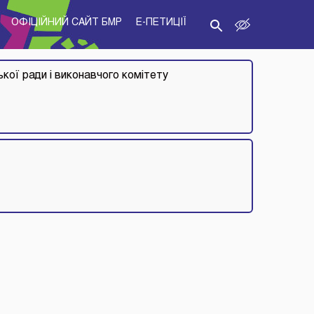
ОФІЦІЙНИЙ САЙТ БМР
E-ПЕТИЦІЇ
ької ради і виконавчого комітету