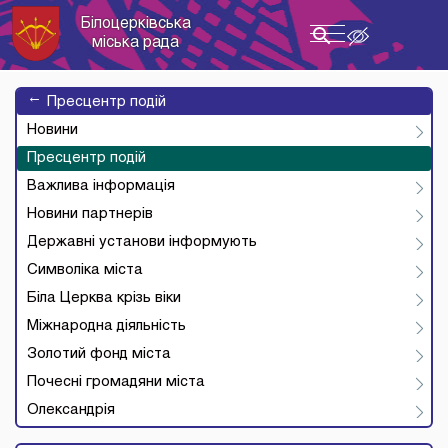
Білоцерківська
Toggle
міська рада
navigation
→
Пресцентр подій
Новини
Пресцентр подій
Важлива інформація
Новини партнерів
Державні установи інформують
Символіка міста
Біла Церква крізь віки
Міжнародна діяльність
Золотий фонд міста
Почесні громадяни міста
Олександрія