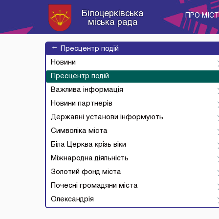
Білоцерківська
ПРО МІС
міська рада
→
Пресцентр подій
Новини
Пресцентр подій
Важлива інформація
Новини партнерів
Державні установи інформують
Символіка міста
Біла Церква крізь віки
Міжнародна діяльність
Золотий фонд міста
Почесні громадяни міста
Олександрія