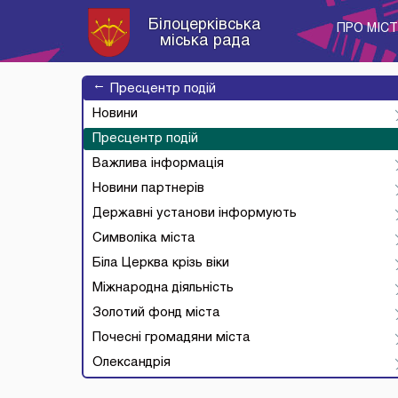
Білоцерківська
ПРО МІС
міська рада
→
Пресцентр подій
Новини
Пресцентр подій
Важлива інформація
Новини партнерів
Державні установи інформують
Символіка міста
Біла Церква крізь віки
Міжнародна діяльність
Золотий фонд міста
Почесні громадяни міста
Олександрія