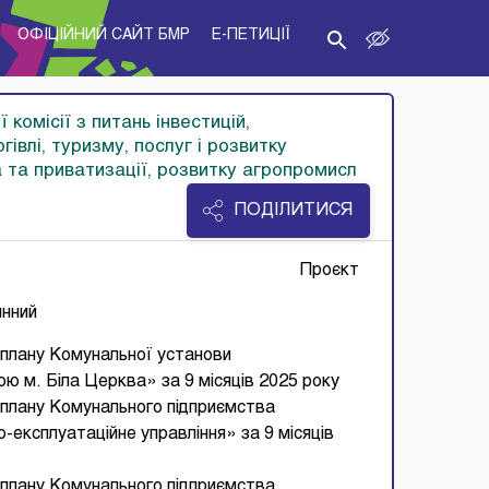
ОФІЦІЙНИЙ САЙТ БМР
E-ПЕТИЦІЇ
 комісії з питань інвестицій,
гівлі, туризму, послуг і розвитку
а та приватизації, розвитку агропромисл
ПОДІЛИТИСЯ
Проєкт
ннний
 плану Комунальної установи
ою м. Біла Церква» за 9 місяців 2025 року
 плану Комунального підприємства
-експлуатаційне управління» за 9 місяців
 плану Комунального підприємства