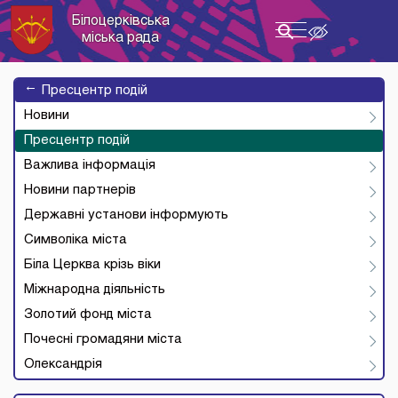
Білоцерківська
Toggle
міська рада
navigation
→
Пресцентр подій
Новини
Пресцентр подій
Важлива інформація
Новини партнерів
Державні установи інформують
Символіка міста
Біла Церква крізь віки
Міжнародна діяльність
Золотий фонд міста
Почесні громадяни міста
Олександрія