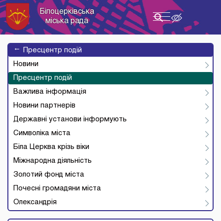
Білоцерківська
Toggle
міська рада
navigation
→
Пресцентр подій
Новини
Пресцентр подій
Важлива інформація
Новини партнерів
Державні установи інформують
Символіка міста
Біла Церква крізь віки
Міжнародна діяльність
Золотий фонд міста
Почесні громадяни міста
Олександрія