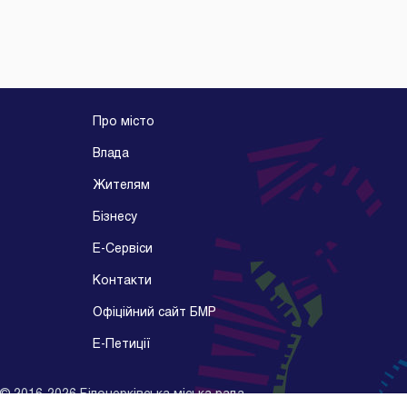
Про місто
Влада
Жителям
Бізнесу
E-Cервіси
Контакти
Офіційний сайт БМР
E-Петиції
©
2016-2026
Білоцерківська міська рада