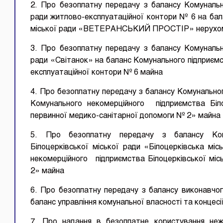
2. Про безоплатну передачу з балансу Комунальн
ради житлово-експлуатаційної контори № 6 на бал
міської ради «ВЕТЕРАНСЬКИЙ ПРОСТІР» нерухом
3. Про безоплатну передачу з балансу Комунальн
ради «Світанок» на баланс Комунального підприємс
експлуатаційної контори № 6 майна
4. Про безоплатну передачу з балансу Комунально
Комунального некомерційного підприємства Біло
первинної медико-санітарної допомоги № 2» майна
5. Про безоплатну передачу з балансу Кому
Білоцерківської міської ради «Білоцерківська мі
некомерційного підприємства Білоцерківської місь
2» майна
6. Про безоплатну передачу з балансу виконавчого
баланс управління комунальної власності та концесі
7. Про надання в безоплатне користування неж