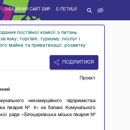
ОФІЦІЙНИЙ САЙТ БМР
E-ПЕТИЦІЇ
ання постійної комісії з питань
в’язку, торгівлі, туризму, послуг і
ого майна та приватизації, розвитку
ПОДІЛИТИСЯ
Проєкт
ннний
нального некомерційного підприємства
ська лікарня № 4» на баланс Комунального
кої ради «Білоцерківська міська лікарня №