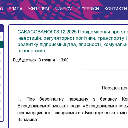
ТО
ВЛАДА
ЖИТЕЛЯМ
БІЗНЕСУ
E-CЕРВІСИ
КОНТАКТИ
САКАСОВАНО! 03.12.2025 Повідомлення про засід
інвестицій, регуляторної політики, транспорту і з
розвитку підприємництва, власності, комунальн
агропромис
Відбудеться: 3 грудня
| 13:00
Порядок де
1. Про безоплатну передачу з балансу Кому
Білоцерківської міської ради «Білоцерківська мі
некомерційного підприємства Білоцерківської місь
3» майна