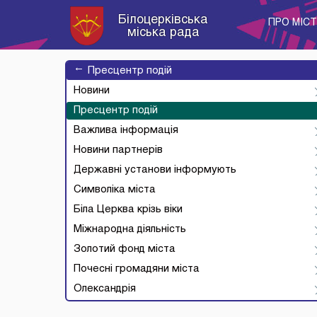
Білоцерківська
ПРО МІС
міська рада
→
Пресцентр подій
Новини
Пресцентр подій
Важлива інформація
Новини партнерів
Державні установи інформують
Символіка міста
Біла Церква крізь віки
Міжнародна діяльність
Золотий фонд міста
Почесні громадяни міста
Олександрія