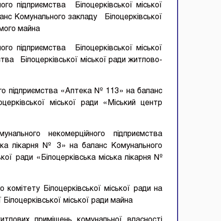
ого підприємства Білоцерківської міської
анс Комунального закладу Білоцерківської
ого майна
ого підприємства Білоцерківської міської
тва Білоцерківської міської ради житлово-
го підприємства «Аптека № 113» на баланс
церківської міської ради «Міський центр
нального некомерційного підприємства
ська лікарня № 3» на баланс Комунального
кої ради «Білоцерківська міська лікарня №
 комітету Білоцерківської міської ради на
ї Білоцерківської міської ради майна
итлових приміщень комунальної власності