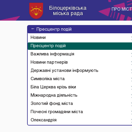
Білоцерківська
ПРО МІС
міська рада
→
Пресцентр подій
Новини
Пресцентр подій
Важлива інформація
Новини партнерів
Державні установи інформують
Символіка міста
Біла Церква крізь віки
Міжнародна діяльність
Золотий фонд міста
Почесні громадяни міста
Олександрія