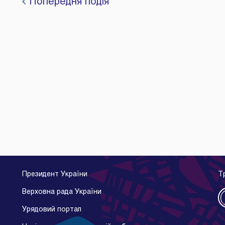
Попередня подія
Президент України
Т
Верховна рада України
Урядовий портал