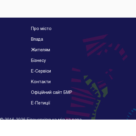
Про місто
Влада
Жителям
Бізнесу
E-Cервіси
Контакти
Офіційний сайт БМР
E-Петиції
©
2016-2026
Білоцерківська міська рада
Розробник -
Kitsoft