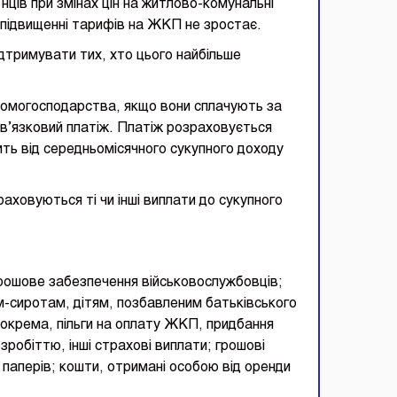
ців при змінах цін на житлово-комунальні
 підвищенні тарифів на ЖКП не зростає.
дтримувати тих, хто цього найбільше
 домогосподарства, якщо вони сплачують за
бов’язковий платіж. Платіж розраховується
ить від середньомісячного сукупного доходу
раховуються ті чи інші виплати до сукупного
грошове забезпечення військовослужбовців;
тям-сиротам, дітям, позбавленим батьківського
, зокрема, пільги на оплату ЖКП, придбання
зробіттю, інші страхові виплати; грошові
х паперів; кошти, отримані особою від оренди