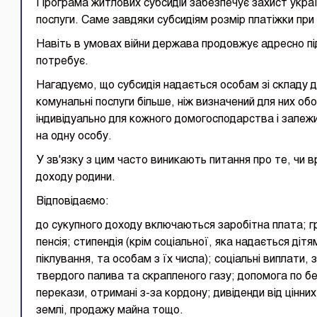
Програма житлових субсидій забезпечує захист україн
послуги. Саме завдяки субсидіям розмір платіжки при
Навіть в умовах війни держава продовжує адресно пі
потребує.
Нагадуємо, що субсидія надається особам зі складу
комунальні послуги більше, ніж визначений для них о
індивідуально для кожного домогосподарства і залеж
на одну особу.
У зв'язку з цим часто виникають питання про те, чи в
доходу родини.
Відповідаємо:
до сукупного доходу включаються заробітна плата; 
пенсія; стипендія (крім соціальної, яка надається ді
піклування, та особам з їх числа); соціальні виплати
твердого палива та скрапленого газу; допомога по бе
перекази, отримані з-за кордону; дивіденди від цінни
землі, продажу майна тощо.