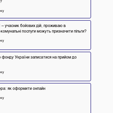
х?
оку
 – учасник бойових дій, проживаю в
-комунальні послуги можуть призначити пільги?
оку
о фонду України записатися на прийом до
оку
ера: як оформити онлайн
оку