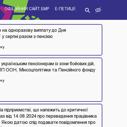
ОФІЦІЙНИЙ САЙТ БМР
E-ПЕТИЦІЇ
о на одноразову виплату до Дня
 у серпні разом з пенсією
оку
українським пенсіонерам із зони бойових дій,
ВПП ООН, Мінсоцполітики та Пенсійного фонду
оку
На підприємстві, що належить до критичної
аз від 14.08.2024 про переведення працівника
4. Якою датою слід подавати повідомлення про