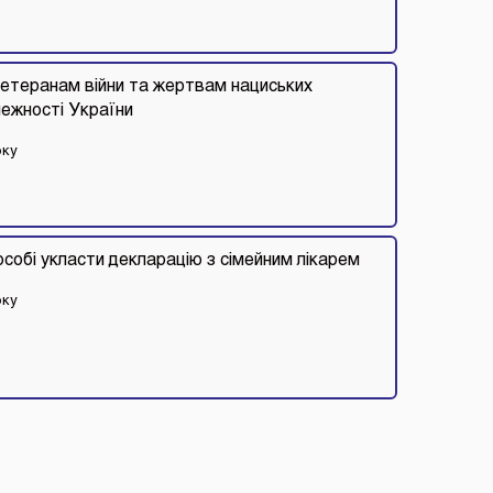
етеранам війни та жертвам нациських
лежності України
оку
особі укласти декларацію з сімейним лікарем
оку