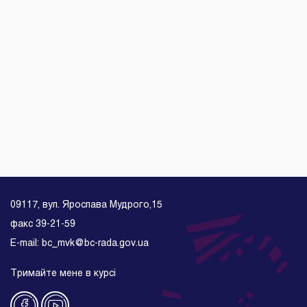
09117, вул. Ярослава Мудрого,15
факс 39-21-59
E-mail: bc_mvk@bc-rada.gov.ua
Тримайте мене в курсі