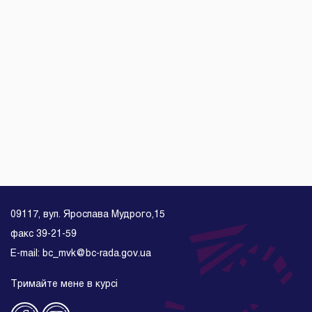
09117, вул. Ярослава Мудрого,15
факс 39-21-59
E-mail: bc_mvk@bc-rada.gov.ua
Тримайте мене в курсі