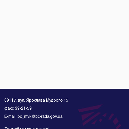
09117, вул. Ярослава Мудрого,15
факс 39-21-59
E-mail: bc_mvk@bc-rada.gov.ua