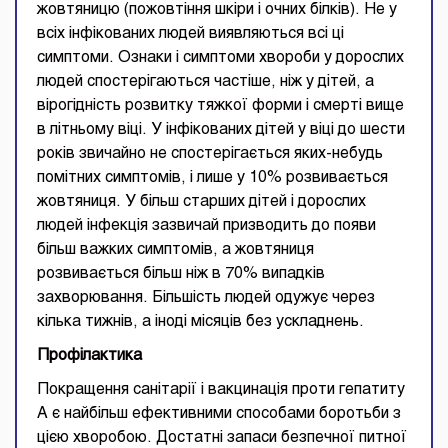
жовтяницю (пожовтіння шкіри і очних білків). Не у
всіх інфікованих людей виявляються всі ці
симптоми. Ознаки і симптоми хвороби у дорослих
людей спостерігаються частіше, ніж у дітей, а
вірогідність розвитку тяжкої форми і смерті вище
в літньому віці. У інфікованих дітей у віці до шести
років звичайно не спостерігається яких-небудь
помітних симптомів, і лише у 10% розвивається
жовтяниця. У більш старших дітей і дорослих
людей інфекція зазвичай призводить до появи
більш важких симптомів, а жовтяниця
розвивається більш ніж в 70% випадків
захворювання. Більшість людей одужує через
кілька тижнів, а іноді місяців без ускладнень.
Профілактика
Покращення санітарії і вакцинація проти гепатиту
А є найбільш ефективними способами боротьби з
цією хворобою. Достатні запаси безпечної питної