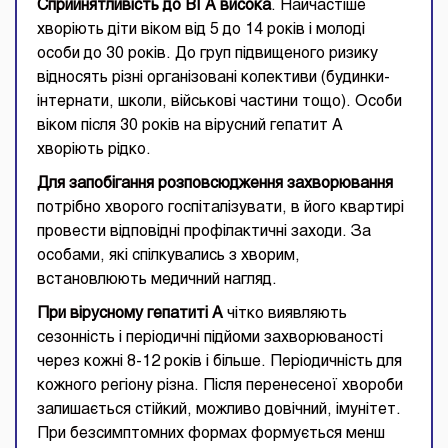
Сприйнятливість до ВГА висока
. Найчастіше
хворіють діти віком від 5 до 14 років і молоді
особи до 30 років. До груп підвищеного ризику
відносять різні організовані колективи (будинки-
інтернати, школи, військові частини тощо). Особи
віком після 30 років на вірусний гепатит А
хворіють рідко.
Для запобігання розповсюдження захворювання
потрібно хворого госпіталізувати, в його квартирі
провести відповідні профілактичні заходи. За
особами, які спілкувались з хворим,
встановлюють медичний нагляд.
При вірусному гепатиті А
чітко виявляють
сезонність і періодичні підйоми захворюваності
через кожні 8-12 років і більше. Періодичність для
кожного регіону різна. Після перенесеної хвороби
залишається стійкий, можливо довічний, імунітет.
При безсимптомних формах формується менш