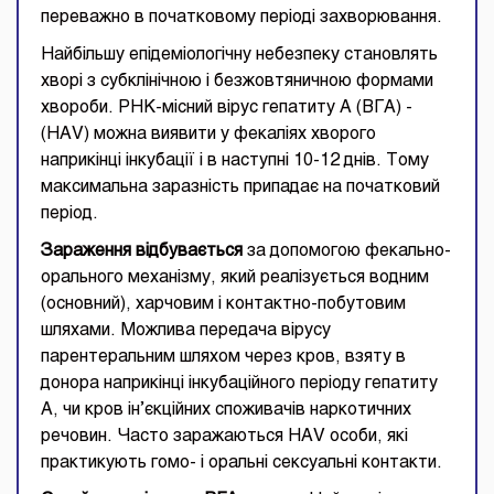
переважно в початковому періоді захворювання.
Найбільшу епідеміологічну небезпеку становлять
хворі з субклінічною і безжовтяничною формами
хвороби. РНК-місний вірус гепатиту А (ВГА) -
(HAV) можна виявити у фекаліях хворого
наприкінці інкубації і в наступні 10-12 днів. Тому
максимальна заразність припадає на початковий
період.
Зараження відбувається
за допомогою фекально-
орального механізму, який реалізується водним
(основний), харчовим і контактно-побутовим
шляхами. Можлива передача вірусу
парентеральним шляхом через кров, взяту в
донора наприкінці інкубаційного періоду гепатиту
А, чи кров ін’єкційних споживачів наркотичних
речовин. Часто заражаються HAV особи, які
практикують гомо- і оральні сексуальні контакти.