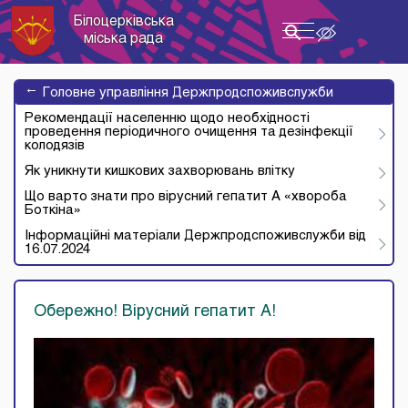
Білоцерківська
Toggle
міська рада
navigation
→
Головне управління Держпродспоживслужби
Рекомендації населенню щодо необхідності
проведення періодичного очищення та дезінфекції
колодязів
Як уникнути кишкових захворювань влітку
Що варто знати про вірусний гепатит А «хвороба
Боткіна»
Інформаційні матеріали Держпродспоживслужби від
16.07.2024
Обережно! Вірусний гепатит А!