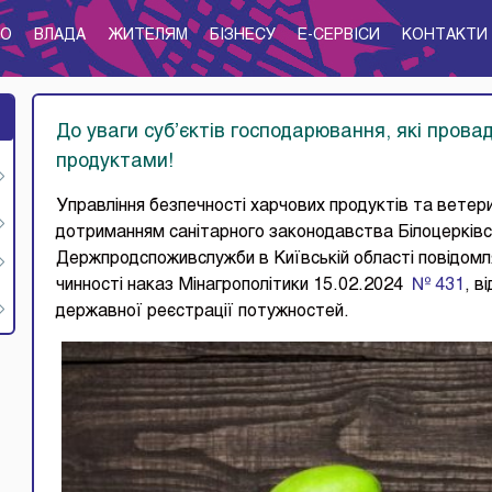
ТО
ВЛАДА
ЖИТЕЛЯМ
БІЗНЕСУ
E-CЕРВІСИ
КОНТАКТИ
До уваги суб’єктів господарювання, які прова
продуктами!
Управління безпечності харчових продуктів та ветер
дотриманням санітарного законодавства Білоцерківс
Держпродспоживслужби в Київській області повідомля
чинності наказ Мінагрополітики 15.02.2024
№ 431
, в
державної реєстрації потужностей.