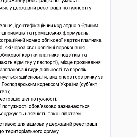
ро державну реєстрацію потужності.
яє у державній реєстрації потужності у
вання, ідентифікаційний код згідно з Єдиним
 підприємців та громадських формувань,
еєстраційний номер облікової картки платника
, які через свої релігійні переконання
облікової картки платника податків та
мають відмітку у паспорті), місце проживання
заплановані види діяльності та перелік
анується здійснювати, вид оператора ринку за
ю Господарським кодексом України (суб’єкт
тва);
єстрацію цієї потужності.
ії потужності обов’язково зазначаються
верджують наявність такої підстави.
ставою для відмови у державній реєстрації
до територіального органу