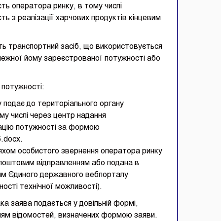
ть оператора ринку, в тому числі
ть з реалізації харчових продуктів кінцевим
сть транспортний засіб, що використовується
алежної йому зареєстрованої потужності або
 потужності:
 подає до територіального органу
у числі через центр надання
рацію потужності за формою
6.docx.
яхом особистого звернення оператора ринку
 поштовим відправленням або подана в
ням Єдиного державного вебпорталу
ності технічної можливості).
ка заява подається у довільній формі,
анням відомостей, визначених формою заяви.