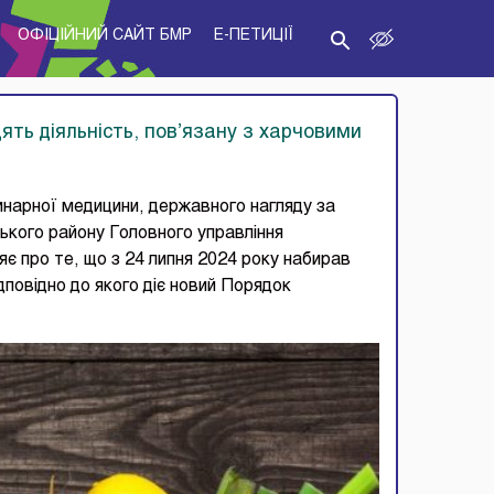
ОФІЦІЙНИЙ САЙТ БМР
E-ПЕТИЦІЇ
дять діяльність, пов’язану з харчовими
инарної медицини, державного нагляду за
ького району Головного управління
є про те, що з 24 липня 2024 року набирав
ідповідно до якого діє новий Порядок