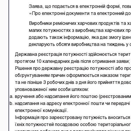
Заява, що подається в електронній формі, пов
«Про електронні документи та електронний до
Виробники ремісничих харчових продуктів та х
малих потужностях з виробництва харчових пр
додають також інформацію, яка дає змогу іден
декларують обсяги виробництва на тиждень у 
Державна реєстрація потужності здійснюється тери
протягом 10 календарних днів після отримання заяви;
Рішення про державну реєстрацію потужності або про
обґрунтуванням причин оформлюється наказом тери
та не пізніше 3 робочих днів з дня його прийняття до
уповноваженої ним особи шляхом:
вручення або надсилання його поштою (реєстрованим
надсилання на адресу електронної пошти чи передачі 
електронної комунікації.
Інформація про зареєстровану потужність вноситься
їхніх потужностей посадовою особою територіальног