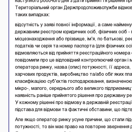
наступного робочого дня з дати прийняття рішення п
Територіальний орган Держпродспоживслужби відмовл
таких випадках:
відсутність у заяві повної інформації, а саме наймену
державним реєстром юридичних осіб, фізичних осіб -
місцезнаходження або прізвище, ім’я, по батькові, р
податків чи серія та номер паспорта (для фізичних осіб
відмовляються від прийняття реєстраційного номера 
повідомили про це відповідний контролюючий орган і 
оператора ринку, назва (опис) потужності, її адреса, 
харчових продуктів, виробництво та/або обіг яких пл
класифікацією суб’єктів господарювання, визначено
мікро-, малого, середнього або великого підприємниц
наявність раніше прийнятого рішення про державну ре
У кожному рішенні про відмову в державній реєстрац
підстава для відмови та фактичні обставини, що підт
Але якщо оператор ринку усуне причини, що стали під
потужності, то він має право на повторне звернення 