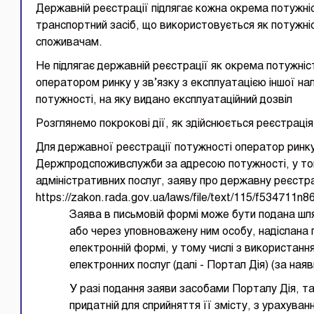
Державній реєстрації підлягає кожна окрема потужніс
транспортний засіб, що використовується як потужніс
споживачам.
Не підлягає державній реєстрації як окрема потужні
оператором ринку у зв’язку з експлуатацією іншої н
потужності, на яку видано експлуатаційний дозвіл
Розглянемо покрокові дії, як здійснюється реєстрація
Для державної реєстрації потужності оператор ринку
Держпродспоживслужби за адресою потужності, у том
адміністративних послуг, заяву про державну реєст
https://zakon.rada.gov.ua/laws/file/text/115/f534711n8
Заява в письмовій формі може бути подана шл
або через уповноважену ним особу, надіслана
електронній формі, у тому числі з використан
електронних послуг (далі - Портал Дія) (за наяв
У разі подання заяви засобами Порталу Дія, та
придатній для сприйняття її змісту, з урахув