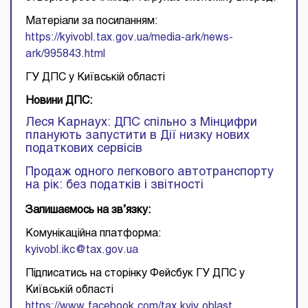
Матеріали за посиланням:
https://kyivobl.tax.gov.ua/media-ark/news-
ark/995843.html
ГУ ДПС у Київській області
Новини ДПС
:
Леся Карнаух: ДПС спільно з Мінцифри
планують запустити в Дії низку нових
податкових сервісів
Продаж одного легкового автотранспорту
на рік: без податків і звітності
Залишаємось на зв’язку:
Комунікаційна платформа:
kyivobl.ikc@tax.gov.ua
Підписатись на сторінку Фейсбук ГУ ДПС у
Київській області
https://www.facebook.com/tax.kyiv.oblast