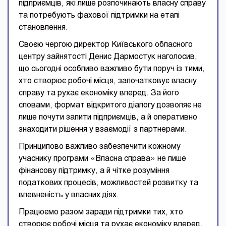
підприємців, які лише розпочинають власну справу
та потребують фахової підтримки на етапі
становлення.
Своєю чергою директор Київського обласного
центру зайнятості Денис Дармостук наголосив,
що сьогодні особливо важливо бути поруч із тими,
хто створює робочі місця, започатковує власну
справу та рухає економіку вперед. За його
словами, формат відкритого діалогу дозволяє не
лише почути запити підприємців, а й оперативно
знаходити рішення у взаємодії з партнерами.
Принципово важливо забезпечити кожному
учаснику програми «Власна справа» не лише
фінансову підтримку, а й чітке розуміння
податкових процесів, можливостей розвитку та
впевненість у власних діях.
Працюємо разом заради підтримки тих, хто
створює робочі місця та рухає економіку вперед.