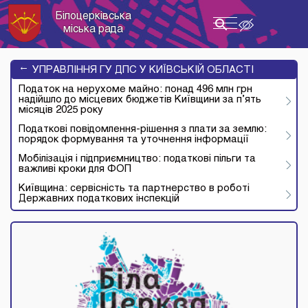
Білоцерківська
Toggle
міська рада
navigation
→
УПРАВЛІННЯ ГУ ДПС У КИЇВСЬКІЙ ОБЛАСТІ
Податок на нерухоме майно: понад 496 млн грн
надійшло до місцевих бюджетів Київщини за п’ять
місяців 2025 року
Податкові повідомлення-рішення з плати за землю:
порядок формування та уточнення інформації
Мобілізація і підприємництво: податкові пільги та
важливі кроки для ФОП
Київщина: сервісність та партнерство в роботі
Державних податкових інспекцій