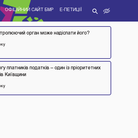
ОФІЦІЙНИЙ САЙТ БМР
E-ПЕТИЦІЇ
нтролюючий орган може надіслати його?
оку
у платників податків – один із пріоритетних
ів Київщини
оку