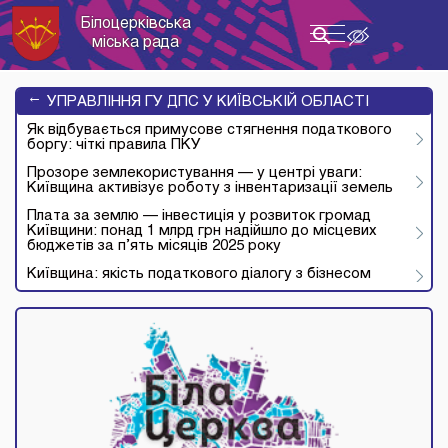
Білоцерківська
Toggle
міська рада
navigation
→
УПРАВЛІННЯ ГУ ДПС У КИЇВСЬКІЙ ОБЛАСТІ
Як відбувається примусове стягнення податкового
боргу: чіткі правила ПКУ
Прозоре землекористування — у центрі уваги:
Київщина активізує роботу з інвентаризації земель
Плата за землю — інвестиція у розвиток громад
Київщини: понад 1 млрд грн надійшло до місцевих
бюджетів за п’ять місяців 2025 року
Київщина: якість податкового діалогу з бізнесом