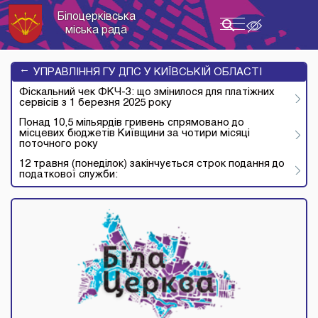
Білоцерківська
Toggle
міська рада
navigation
→
УПРАВЛІННЯ ГУ ДПС У КИЇВСЬКІЙ ОБЛАСТІ
Фіскальний чек ФКЧ-3: що змінилося для платіжних
сервісів з 1 березня 2025 року
Понад 10,5 мільярдів гривень спрямовано до
місцевих бюджетів Київщини за чотири місяці
поточного року
12 травня (понеділок) закінчується строк подання до
податкової служби: