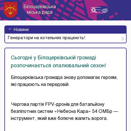
Білоцерківська
Toggle
міська рада
navigation
→
Новини
Генератори на котельнях працюють!
Сьогодні у Білоцерківській громаді
розпочинається опалювальний сезон!
Білоцерківська громада знову допомагає героям,
які працюють на передовій.
Чергова партія FPV-дронів для батальйону
безпілотних систем «Небесна Кара» 54 ОМБр —
інструмент, який вже болюче жалить ворога.