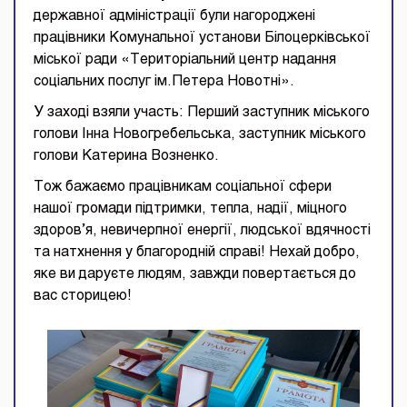
державної адміністрації були нагороджені
працівники Комунальної установи Білоцерківської
міської ради «Територіальний центр надання
соціальних послуг ім.Петера Новотні».
У заході взяли участь: Перший заступник міського
голови Інна Новогребельська, заступник міського
голови Катерина Возненко.
Тож бажаємо працівникам соціальної сфери
нашої громади підтримки, тепла, надії, міцного
здоров’я, невичерпної енергії, людської вдячності
та натхнення у благородній справі! Нехай добро,
яке ви даруєте людям, завжди повертається до
вас сторицею!