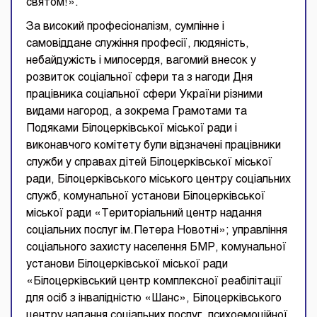
святом!».
За високий професіоналізм, сумлінне і
самовіддане служіння професії, людяність,
небайдужість і милосердя, вагомий внесок у
розвиток соціальної сфери та з нагоди Дня
працівника соціальної сфери України різними
видами нагород, а зокрема Грамотами та
Подяками Білоцерківської міської ради і
виконавчого комітету були відзначені працівники
служби у справах дітей Білоцерківської міської
ради, Білоцерківського міського центру соціальних
служб, комунальної установи Білоцерківської
міської ради «Територіальний центр надання
соціальних послуг ім.Петера Новотні»; управління
соціального захисту населення БМР, комунальної
установи Білоцерківської міської ради
«Білоцерківський центр комплексної реабілітації
для осіб з інвалідністю «Шанс», Білоцерківського
центру надання соціальних послуг, психоемоційної