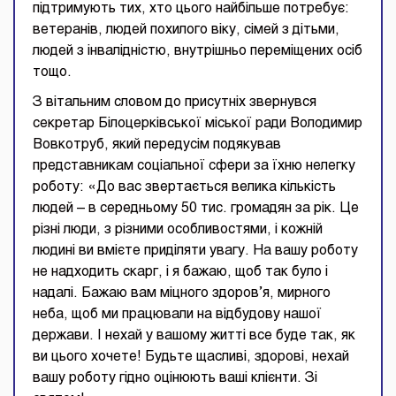
підтримують тих, хто цього найбільше потребує:
ветеранів, людей похилого віку, сімей з дітьми,
людей з інвалідністю, внутрішньо переміщених осіб
тощо.
З вітальним словом до присутніх звернувся
секретар Білоцерківської міської ради Володимир
Вовкотруб, який передусім подякував
представникам соціальної сфери за їхню нелегку
роботу: «До вас звертається велика кількість
людей – в середньому 50 тис. громадян за рік. Це
різні люди, з різними особливостями, і кожній
людині ви вмієте приділяти увагу. На вашу роботу
не надходить скарг, і я бажаю, щоб так було і
надалі. Бажаю вам міцного здоров’я, мирного
неба, щоб ми працювали на відбудову нашої
держави. І нехай у вашому житті все буде так, як
ви цього хочете! Будьте щасливі, здорові, нехай
вашу роботу гідно оцінюють ваші клієнти. Зі