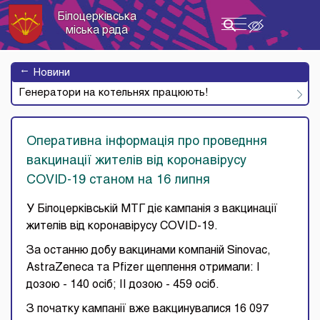
Білоцерківська
Toggle
міська рада
navigation
→
Новини
Генератори на котельнях працюють!
Оперативна інформація про проведння
вакцинації жителів від коронавірусу
COVID-19 станом на 16 липня
У Білоцерківській МТГ діє кампанія з вакцинації
жителів від коронавірусу COVID-19.
За останню добу вакцинами компаній Sinovac,
AstraZeneca та Pfizer щеплення отримали: І
дозою - 140 осіб; ІІ дозою - 459 осіб.
З початку кампанії вже вакцинувалися 16 097