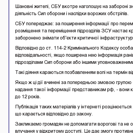
Шановні жителі, СБУ вкотре наголошує на забороні з
діяльність Сил оборони і наслідки ворожих обстрілів.
СБУ попереджає: за поширення інформації про перемі
розміщення та переміщення підрозділів ЗСУ настає кр
заборонено знімати об’єкти критичної інфраструктури
Відповідно до ст. 114-2 Кримінального Кодексу особа
відповідальності, якщо поширена нею інформація рані
підрозділами Сил оборони або іншими уповноваженим
Такі діяння караються позбавленням волі на термін від
Якщо ж ці дії вчинені за попередньою змовою групою 
надання такої інформації представникам рф, - вони к
до 12 років.
Публікація таких матеріалів у інтернеті розцінюється
що карається відповідно до закону.
Закликаємо громадян не допомагати ворогові та не 
влучання у відкритому доступі. Це дає змогу против