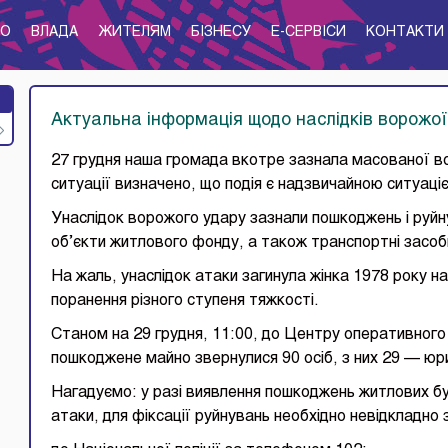
ТО
ВЛАДА
ЖИТЕЛЯМ
БІЗНЕСУ
E-CЕРВІСИ
КОНТАКТИ
Актуальна інформація щодо наслідків ворожої
27 грудня наша громада вкотре зазнала масованої в
ситуації визначено, що подія є надзвичайною ситуаці
Унаслідок ворожого удару зазнали пошкоджень і руйн
об’єкти житлового фонду, а також транспортні засоб
На жаль, унаслідок атаки загинула жінка 1978 року н
поранення різного ступеня тяжкості.
Станом на 29 грудня, 11:00, до Центру оперативного
пошкоджене майно звернулися 90 осіб, з них 29 — юри
Нагадуємо: у разі виявлення пошкоджень житлових бу
атаки, для фіксації руйнувань необхідно невідкладно