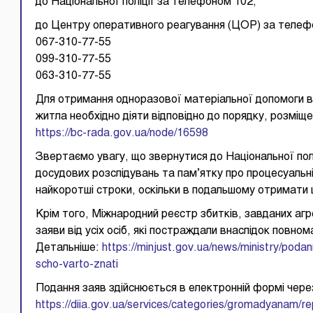
до Національної поліції за телефоном 102;
до Центру оперативного реагування (ЦОР) за телеф
067-310-77-55
099-310-77-55
063-310-77-55
Для отримання одноразової матеріальної допомоги в
житла необхідно діяти відповідно до порядку, розміщ
https://bc-rada.gov.ua/node/16598
Звертаємо увагу, що звернутися до Національної пол
досудових розслідувань та пам’ятку про процесуальні
найкоротші строки, оскільки в подальшому отримати ц
Крім того, Міжнародний реєстр збитків, завданих аг
заяви від усіх осіб, які постраждали внаслідок повном
Детальніше:
https://minjust.gov.ua/news/ministry/poda
scho-varto-znati
Подання заяв здійснюється в електронній формі чере
https://diia.gov.ua/services/categories/gromadyanam/re