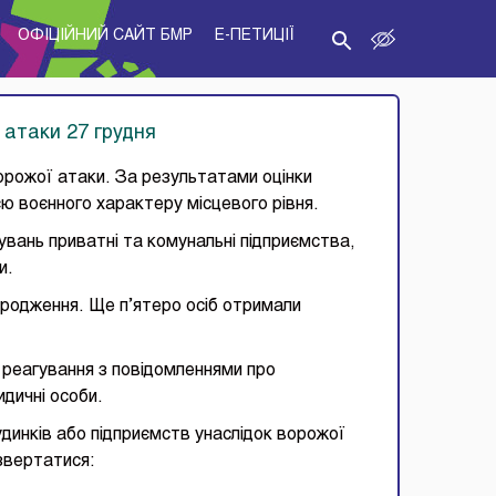
ОФІЦІЙНИЙ САЙТ БМР
E-ПЕТИЦІЇ
 атаки 27 грудня
орожої атаки. За результатами оцінки
єю воєнного характеру місцевого рівня.
увань приватні та комунальні підприємства,
и.
ародження. Ще п’ятеро осіб отримали
 реагування з повідомленнями про
дичні особи.
динків або підприємств унаслідок ворожої
 звертатися: