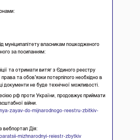
онами:
ід муніципалітету власникам пошкодженого
еного за посиланням:
іції та отримати витяг з Єдиного реєстру
 права та обов’язки потерпілого необхідно в
і документи не буде технічної можливості.
ресією рф проти України, продовжує приймати
асштабної війни.
nnya-zayav-do-mijnarodnogo-reestru-zbitkiv-
з вебпортал Дія:
paratsii-mizhnarodnyi-reiestr-zbytkiv