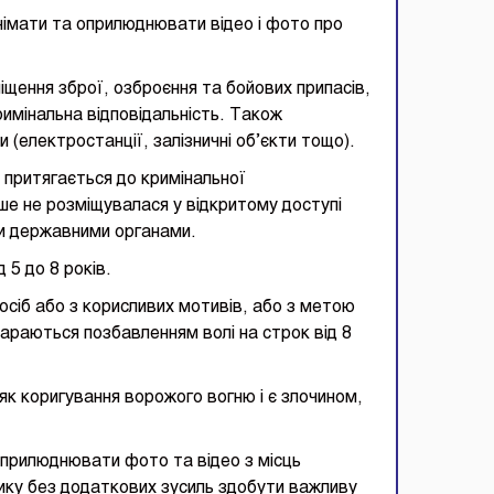
німати та оприлюднювати відео і фото про
щення зброї, озброєння та бойових припасів,
имінальна відповідальність. Також
 (електростанції, залізничні об’єкти тощо).
 притягається до кримінальної
ше не розміщувалася у відкритому доступі
и державними органами.
 5 до 8 років.
осіб або з корисливих мотивів, або з метою
араються позбавленням волі на строк від 8
 як коригування ворожого вогню і є злочином,
оприлюднювати фото та відео з місць
нику без додаткових зусиль здобути важливу