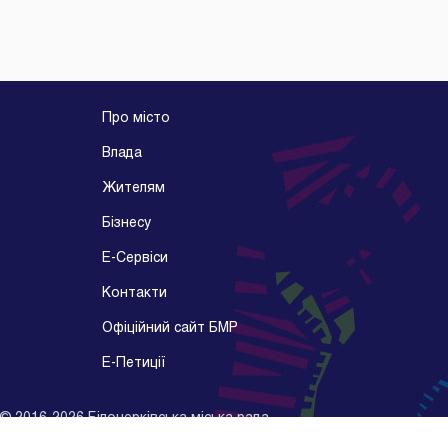
Про місто
Влада
Жителям
Бізнесу
E-Cервіси
Контакти
Офіційний сайт БМР
E-Петиції
©
2016-2026
Білоцерківська міська рада