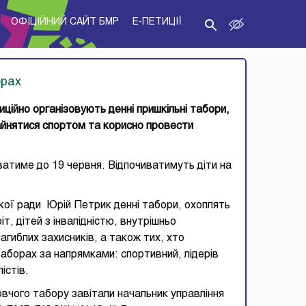
ОФІЦІЙНИЙ САЙТ БМР
E-ПЕТИЦІЇ
орах
диційно організовують денні пришкільні табори,
айнятися спортом та корисно провести
иватиме до 19 червня. Відпочиватимуть діти на
ської ради Юрій Петрик денні табори, охоплять
іт, дітей з інвалідністю, внутрішньо
загиблих захисників, а також тих, хто
таборах за напрямками: спортивний, лідерів
істів.
 табору завітали начальник управління