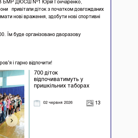
р КЗ БМР ДЮСШ №1 Юрій Гончаренко,
и привітали діток з початком довгожданих
имати нові враження, здобути нові спортивні
:00. Їм буде організовано дворазову
ов’я і гарно відпочити!
700 діток
відпочиватимуть у
пришкільних таборах
02 червня 2026
13