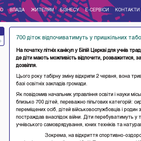
ТО
ВЛАДА
ЖИТЕЛЯМ
БІЗНЕСУ
E-CЕРВІСИ
КОНТАКТИ
700 діток відпочиватимуть у пришкільних таб
На початку літніх канікул у Білій Церкві для учнів тра
де діти мають можливість відпочити, розважитися, з
дозвілля.
Цього року табірну зміну відкрили 2 червня, вона тр
базі освітніх закладів громади.
Як повідомив начальник управління освіти і науки мі
близько 700 дітей, переважно пільгових категорій: сир
переміщених осіб, дітей військовослужбовців і родин 
постраждав внаслідок війни. Діти перебуватимуть у 
учнівського самоврядування, юних техніків та натурал
Зокрема, на відкриття спортивно-оздоровчого