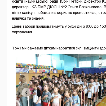
освіти і науки міської ради Юрій Петрик, директо
директор КЗ БМР ДЮСШ №2 Ольга Балясникова. Вон
літніх канікул, побажали з користю провести час, отр
навички та знання.
Денні табори працюватимуть у будні дні з 9:00 до 15
харчування.
Тож і ми бажаємо діткам набратися сил, зміцнити здор