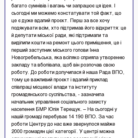
багато сумнівів і вагань чи запрацює ця ідея. І
сьогодні ми можемо констатувати той факт, що
це є дуже вдалий проєкт. Перш за все хочу
подякувати всім, хто підтримав його відкриття: це
й депутати міської ради, які підтримали та
виділили кошти на ремонт цього приміщення, це і
перший заступник міського голови Інна
Новогребельська, яка всіляко сприяла утворенню
закладу та вболівала, щоб він розпочав свою
роботу. До роботи долучилася й наша Рада ВПО,
тому це важливий проєкт і вдалий приклад
співпраці місцевої влади та інституту
громадянського суспільства, - зазначила
начальник управління соціального захисту
населення БМР Юлія Терещук. – На сьогодні у
нашій громаді перебуває 14 190 ВПО. За час
роботи Центру до нас вже звернулося майже
2000 громадян цієї категорії. У центрі можна