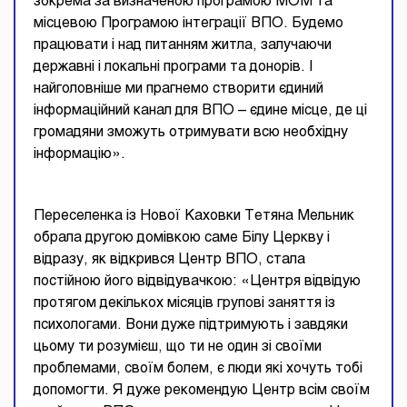
зокрема за визначеною програмою МОМ та
місцевою Програмою інтеграції ВПО. Будемо
працювати і над питанням житла, залучаючи
державні і локальні програми та донорів. І
найголовніше ми прагнемо створити єдиний
інформаційний канал для ВПО – єдине місце, де ці
громадяни зможуть отримувати всю необхідну
інформацію».
Переселенка із Нової Каховки Тетяна Мельник
обрала другою домівкою саме Білу Церкву і
відразу, як відкрився Центр ВПО, стала
постійною його відвідувачкою: «Центря відвідую
протягом декількох місяців групові заняття із
психологами. Вони дуже підтримують і завдяки
цьому ти розумієш, що ти не один зі своїми
проблемами, своїм болем, є люди які хочуть тобі
допомогти. Я дуже рекомендую Центр всім своїм