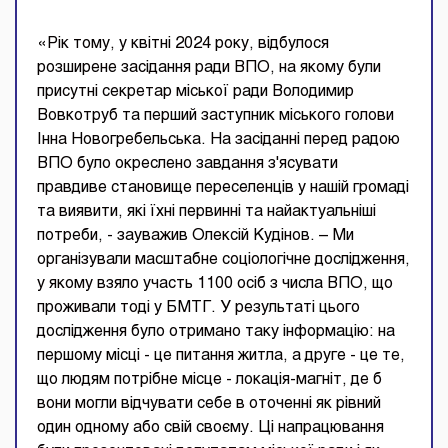
«Рік тому, у квітні 2024 року, відбулося
розширене засідання ради ВПО, на якому були
присутні секретар міської ради Володимир
Вовкотруб та перший заступник міського голови
Інна Новогребельська. На засіданні перед радою
ВПО було окреслено завдання з'ясувати
правдиве становище переселенців у нашій громаді
та виявити, які їхні первинні та найактуальніші
потреби, - зауважив Олексій Кудінов. – Ми
організували масштабне соціологічне дослідження,
у якому взяло участь 1100 осіб з числа ВПО, що
проживали тоді у БМТГ. У результаті цього
дослідження було отримано таку інформацію: на
першому місці - це питання житла, а друге - це те,
що людям потрібне місце - локація-магніт, де б
вони могли відчувати себе в оточенні як рівний
один одному або свій своєму. Ці напрацювання