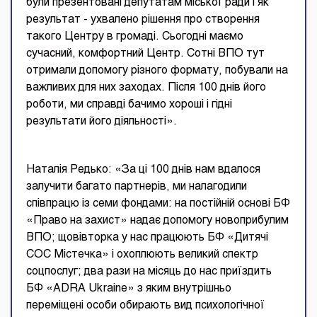
були презентовані депутатам міської ради і як
результат - ухвалено рішення про створення
такого Центру в громаді. Сьогодні маємо
сучасний, комфортний Центр. Сотні ВПО тут
отримали допомогу різного формату, побували на
важливих для них заходах. Після 100 днів його
роботи, ми справді бачимо хороші і гідні
результати його діяльності».
Наталія Редько: «За ці 100 днів нам вдалося
залучити багато партнерів, ми налагодили
співпрацю із семи фондами: на постійній основі БФ
«Право на захист» надає допомогу новоприбулим
ВПО; щовівторка у нас працюють БФ «Дитячі
СОС Містечка» і охоплюють великий спектр
соцпослуг; два рази на місяць до нас приїздить
БФ «ADRA Ukraine» з яким внутрішньо
переміщені особи обирають вид психологічної