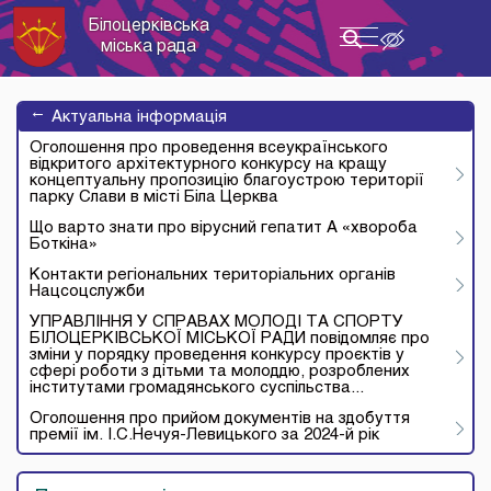
Білоцерківська
Toggle
міська рада
navigation
→
Актуальна інформація
Оголошення про проведення всеукраїнського
відкритого архітектурного конкурсу на кращу
концептуальну пропозицію благоустрою території
парку Слави в місті Біла Церква
Що варто знати про вірусний гепатит А «хвороба
Боткіна»
Контакти регіональних територіальних органів
Нацсоцслужби
УПРАВЛІННЯ У СПРАВАХ МОЛОДІ ТА СПОРТУ
БІЛОЦЕРКІВСЬКОЇ МІСЬКОЇ РАДИ повідомляє про
зміни у порядку проведення конкурсу проєктів у
сфері роботи з дітьми та молоддю, розроблених
інститутами громадянського суспільства...
Оголошення про прийом документів на здобуття
премії ім. І.С.Нечуя-Левицького за 2024-й рік