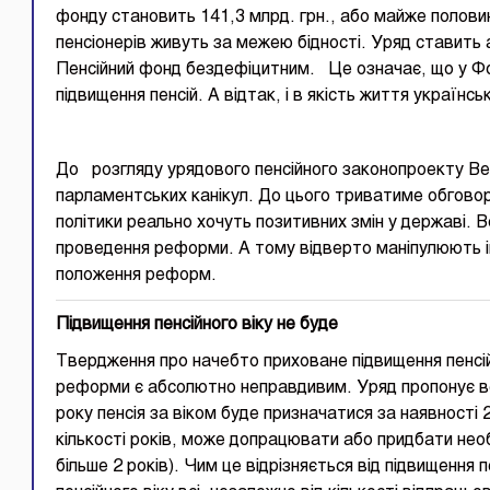
фонду становить 141,3 млрд. грн., або майже полов
пенсіонерів живуть за межею бідності. Уряд ставить
Пенсійний фонд бездефіцитним. Це означає, що у Фо
підвищення пенсій. А відтак, і в якість життя українсь
До розгляду урядового пенсійного законопроекту Ве
парламентських канікул. До цього триватиме обговор
політики реально хочуть позитивних змін у державі. 
проведення реформи. А тому відверто маніпулюють 
положення реформ.
Підвищення пенсійного віку не буде
Твердження про начебто приховане підвищення пенсійн
реформи є абсолютно неправдивим. Уряд пропонує вст
року пенсія за віком буде призначатися за наявності 
кількості років, може допрацювати або придбати необ
більше 2 років). Чим це відрізняється від підвищення 