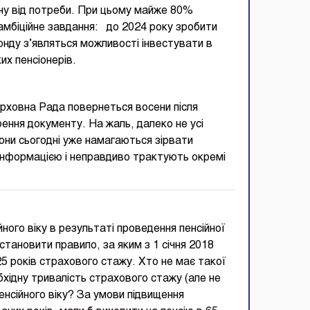
ину від потреби. При цьому майже 80%
 амбіційне завдання: до 2024 року зробити
нду з’являться можливості інвестувати в
ких пенсіонерів.
рховна Рада повернеться восени після
ення документу. На жаль, далеко не усі
Вони сьогодні уже намагаються зірвати
інформацією і неправдиво трактують окремі
ого віку в результаті проведення пенсійної
ановити правило, за яким з 1 січня 2018
25 років страхового стажу. Хто не має такої
хідну тривалість страхового стажу (але не
пенсійного віку? За умови підвищення