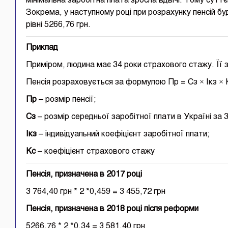
мінімальна заробітна плата зросла вдвічі. Тому суттє
Зокрема, у наступному році при розрахунку пенсій б
рівні 5266,76 грн.
Приклад
Приміром, людина має 34 роки страхового стажу. Її з
Пенсія розраховується за формулою Пр = Сз × Ікз × 
Пр
– розмір пенсії;
Сз
– розмір середньої заробітної плати в Україні за 
Ікз
– індивідуальний коефіцієнт заробітної плати;
Кс
– коефіцієнт страхового стажу
Пенсія, призначена в 2017 році
3 764,40 грн * 2 *0,459 = 3 455,72 грн
Пенсія, призначена в 2018 році після реформи
5266,76 * 2 *0,34 = 3 581,40 грн