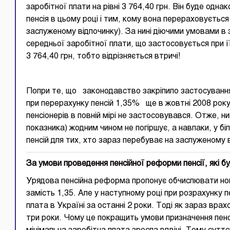
заробітної плати на рівні 3 764,40 грн. Він буде одна
пенсія в цьому році і тим, кому вона перераховується
заслуженому відпочинку). За нині діючими умовами в з
середньої заробітної плати, що застосовується при її
3 764,40 грн, тобто відрізняється втричі!
Попри те, що законодавство закріпило застосування
при перерахунку пенсій 1,35% ще в жовтні 2008 року,
пенсіонерів в повній мірі не застосовувався. Отже, н
показника) жодним чином не погіршує, а навпаки, у б
пенсій для тих, хто зараз перебуває на заслуженому 
За умови проведення пенсійної реформи пенсії, які 
Урядова пенсійна реформа пропонує обчислювати нові
замість 1,35. Але у наступному році при розрахунку 
плата в Україні за останні 2 роки. Тоді як зараз вра
три роки. Чому це покращить умови призначення пенсій