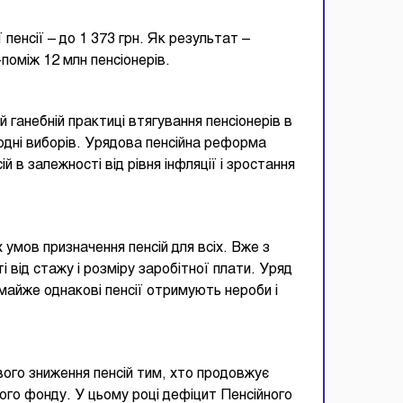
 пенсії – до 1 373 грн. Як результат –
поміж 12 млн пенсіонерів.
 ганебній практиці втягування пенсіонерів в
додні виборів. Урядова пенсійна реформа
в залежності від рівня інфляції і зростання
 умов призначення пенсій для всіх. Вже з
 від стажу і розміру заробітної плати. Уряд
и майже однакові пенсії отримують нероби і
вого зниження пенсій тим, хто продовжує
ного фонду. У цьому році дефіцит Пенсійного