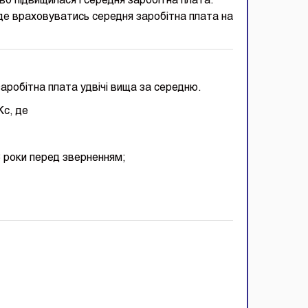
во підвищилася і середня заробітна плата.
уде враховуватись середня заробітна плата на
аробітна плата удвічі вища за середню.
Кс, де
3 роки перед зверненням;