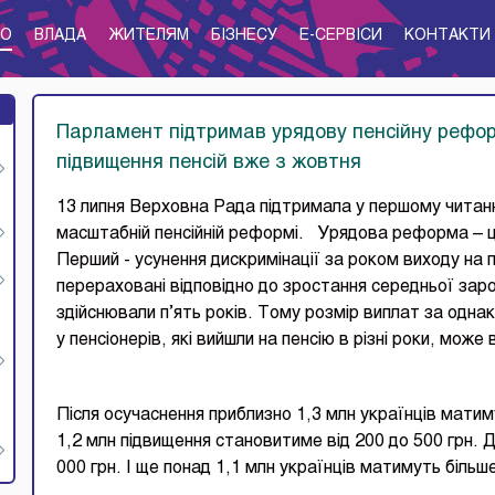
ТО
ВЛАДА
ЖИТЕЛЯМ
БІЗНЕСУ
E-CЕРВІСИ
КОНТАКТИ
Парламент підтримав урядову пенсійну рефор
підвищення пенсій вже з жовтня
13 липня Верховна Рада підтримала у першому читанн
масштабній пенсійній реформі. Урядова реформа – це
Перший - усунення дискримінації за роком виходу на п
перераховані відповідно до зростання середньої заро
здійснювали п’ять років. Тому розмір виплат за одна
у пенсіонерів, які вийшли на пенсію в різні роки, може 
Після осучаснення приблизно 1,3 млн українців матиму
1,2 млн підвищення становитиме від 200 до 500 грн.
000 грн. І ще понад 1,1 млн українців матимуть більш