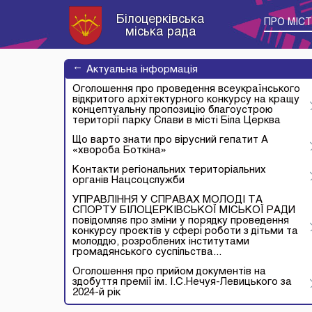
Білоцерківська
ПРО МІС
міська рада
→
Актуальна інформація
Оголошення про проведення всеукраїнського
відкритого архітектурного конкурсу на кращу
концептуальну пропозицію благоустрою
території парку Слави в місті Біла Церква
Що варто знати про вірусний гепатит А
«хвороба Боткіна»
Контакти регіональних територіальних
органів Нацсоцслужби
УПРАВЛІННЯ У СПРАВАХ МОЛОДІ ТА
СПОРТУ БІЛОЦЕРКІВСЬКОЇ МІСЬКОЇ РАДИ
повідомляє про зміни у порядку проведення
конкурсу проєктів у сфері роботи з дітьми та
молоддю, розроблених інститутами
громадянського суспільства...
Оголошення про прийом документів на
здобуття премії ім. І.С.Нечуя-Левицького за
2024-й рік