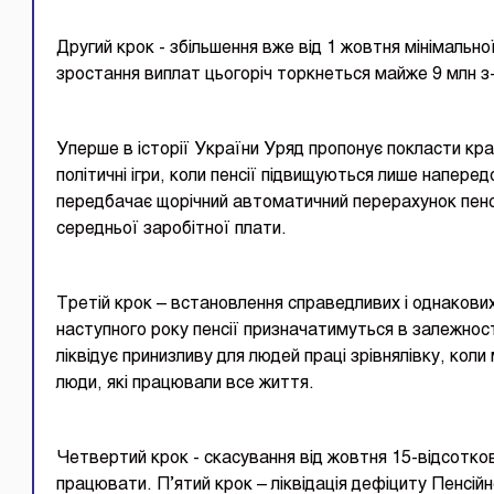
Другий крок - збільшення вже від 1 жовтня мінімальної
зростання виплат цьогоріч торкнеться майже 9 млн з-
Уперше в історії України Уряд пропонує покласти край
політичні ігри, коли пенсії підвищуються лише напере
передбачає щорічний автоматичний перерахунок пенсій 
середньої заробітної плати.
Третій крок – встановлення справедливих і однакових
наступного року пенсії призначатимуться в залежності
ліквідує принизливу для людей праці зрівнялівку, кол
люди, які працювали все життя.
Четвертий крок - скасування від жовтня 15-відсотко
працювати. П’ятий крок – ліквідація дефіциту Пенсій