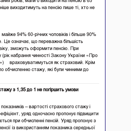
ваних років, мали б виходити на пенсію в 65
зніше виходитимуть на пенсію лише ті, хто не
 майже 94% 60-річних чоловіків і більше 90%
ше. Це означає, що переважна більшість
о віку, зможуть оформити пенсію. При
 (рік набрання чинності Закону України «Про
я») враховуватимуться як страховий. Крім
 по обчисленню стажу, які були чинними до
тажу з 1,35 до 1 не погіршить умови
 показників – вартості страхового стажу і
ефіцієнт, уряд одночасно пропонує підвищити
ться при обчисленні пенсій. Уряд пропонує з
енсії із використанням показника середньої