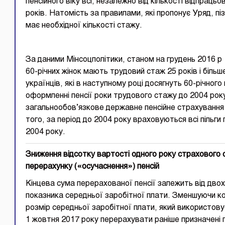
пенсійного віку всі, незалежно від кількості відпрацьо
років. Натомість за правилами, які пропонує Уряд, пі
має необхідної кількості стажу.
За даними Мінсоцполітики, станом на грудень 2016 р
60-річних жінок мають трудовий стаж 25 років і біль
українців, які в наступному році досягнуть 60-річног
оформленні пенсії роки трудового стажу до 2004 року
загальнообов’язкове державне пенсійне страхуванн
того, за період до 2004 року враховуються всі пільги
2004 року.
Зниження відсотку вартості одного року страхового с
перерахунку («осучаснення») пенсій
Кінцева сума перерахованої пенсії залежить від двох
показника середньої заробітної плати. Зменшуючи ко
розмір середньої заробітної плати, який використовує
1 жовтня 2017 року перерахувати раніше призначені п