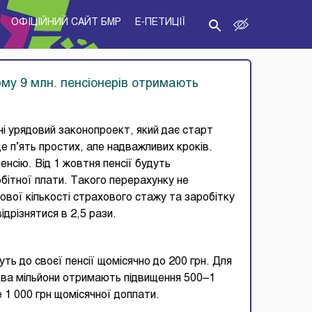
ОФІЦІЙНИЙ САЙТ БМР
E-ПЕТИЦІЇ
му 9 млн. пенсіонерів отримають
і урядовий законопроект, який дає старт
 п’ять простих, але надважливих кроків.
енсію. Від 1 жовтня пенсії будуть
бітної плати. Такого перерахунку не
кової кількості страхового стажу та заробітку
відрізнятися в 2,5 рази.
ть до своєї пенсії щомісячно до 200 грн. Для
 Два мільйони отримають підвищення 500–1
е 1 000 грн щомісячної доплати.