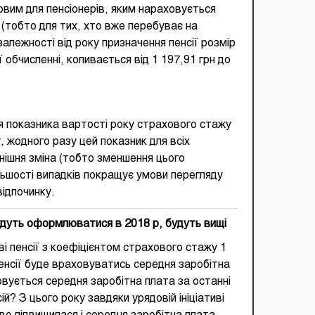
ковим для пенсіонерів, яким нараховується
 (тобто для тих, хто вже перебуває на
алежності від року призначення пенсії розмір
 обчисленні, коливається від 1 197,91 грн до
 показника вартості року страхового стажу
 жодного разу цей показник для всіх
инішня зміна (тобто зменшення цього
ільшості випадків покращує умови перегляду
відпочинку.
будуть оформлюватися в 2018 р, будуть вищі
 пенсії з коефіцієнтом страхового стажу 1
пенсії буде враховуватись середня заробітна
ховується середня заробітна плата за останні
? З цього року завдяки урядовій ініціативі