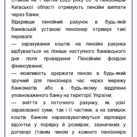
Станом на 1 квітня 2020 року 65 % пенсіонерів
Київської області отримують пенсійні виплати
через банки.
Відкривши пенсійний рахунок в будь-якій
банківській установі пенсіонер отримує такі
переваги:
— зарахування коштів на пенсійні рахунки
відбувається не пізніше наступного банківського
дня після проведення Пенсійним фондом
фінансування;
— можливість одержати пенсію в будь-який
зручний для пенсіонера час через мережу
банкоматів або в будь-якому відділенні
уповноваженого банку на території України;
— зняття з поточного рахунку, як усієї
зарахованої суми, так і її частини, а на залишок
коштів банком нараховуватимуться відповідні
відсотки у порядку й розмірах, зазначених у
договорі (таким чином у кожного пенсіонера