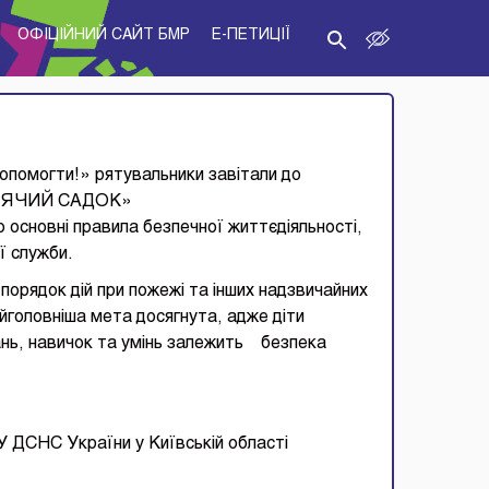
ОФІЦІЙНИЙ САЙТ БМР
E-ПЕТИЦІЇ
опомогти!» рятувальники завітали до
ИТЯЧИЙ САДОК»
 основні правила безпечної життєдіяльності,
ї служби.
 порядок дій при пожежі та інших надзвичайних
йголовніша мета досягнута, адже діти
нань, навичок та умінь залежить безпека
ни у Київській області