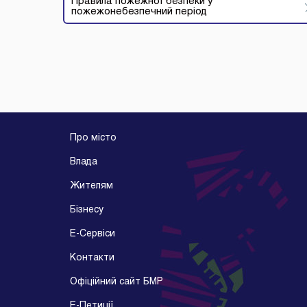
Правила пожежної безпеки у
пожежонебезпечний період
Про місто
Влада
Жителям
Бізнесу
E-Cервіси
Контакти
Офіційний сайт БМР
E-Петиції