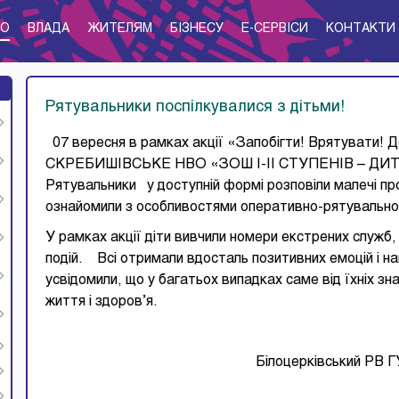
ТО
ВЛАДА
ЖИТЕЛЯМ
БІЗНЕСУ
E-CЕРВІСИ
КОНТАКТИ
Рятувальники поспілкувалися з дітьми!
07 вересня в рамках акції «Запобігти! Врятувати! Д
СКРЕБИШІВСЬКЕ НВО «ЗОШ І-ІІ СТУПЕНІВ – Д
Рятувальники у доступній формі розповіли малечі про
ознайомили з особливостями оперативно-рятувально
У рамках акції діти вивчили номери екстрених служб,
подій. Всі отримали вдосталь позитивних емоцій і на
усвідомили, що у багатьох випадках саме від їхніх з
життя і здоров’я.
Білоцерківський РВ ГУ ДСНС Украї