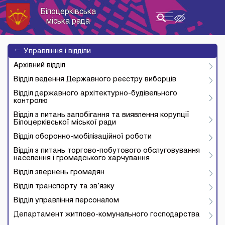
Білоцерківська
Toggle
міська рада
navigation
→
Управління і відділи
Архівний відділ
Відділ ведення Державного реєстру виборців
Відділ державного архітектурно-будівельного
контролю
Відділ з питань запобігання та виявлення корупції
Білоцерківської міської ради
Відділ оборонно-мобілізаційної роботи
Відділ з питань торгово-побутового обслуговування
населення і громадського харчування
Відділ звернень громадян
Відділ транспорту та зв’язку
Відділ управління персоналом
Департамент житлово-комунального господарства