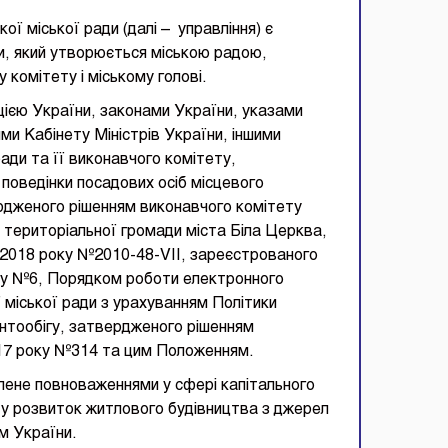
ої міської ради (далі – управління) є
ди, який утворюється міською радою,
у комітету і міському голові.
цією України, законами України, указами
и Кабінету Міністрів України, іншими
ади та її виконавчого комітету,
поведінки посадових осіб місцевого
ердженого рішенням виконавчого комітету
 територіальної громади міста Біла Церква,
я 2018 року №2010-48-VII, зареєстрованого
оку №6, Порядком роботи електронного
 міської ради з урахуванням Політики
нтообігу, затвердженого рішенням
017 року №314 та цим Положенням.
ілене повноваженнями у сфері капітального
й у розвиток житлового будівництва з джерел
м України.