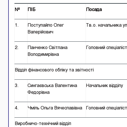
№
ПІБ
Посада
1.
Поступайло Олег
Тв.о. начальника у
Валерійович
2.
Панченко Світлана
Головний спеціаліс
Володимирівна
Відділ фінансового обліку та звітності
3.
Сингаєвська Валентина
Начальник відділу
Федорівна
4.
Чміль Ольга Вячеславівна
Головний спеціаліс
Виробничо-технічний відділ