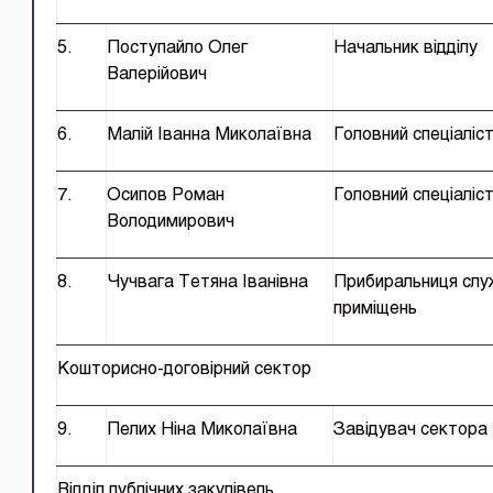
5.
Поступайло Олег
Начальник відділу
Валерійович
6.
Малій Іванна Миколаївна
Головний спеціаліс
7.
Осипов Роман
Головний спеціаліс
Володимирович
8.
Чучвага Тетяна Іванівна
Прибиральниця слу
приміщень
Кошторисно-договірний сектор
9.
Пелих Ніна Миколаївна
Завідувач сектора
Відділ публічних закупівель