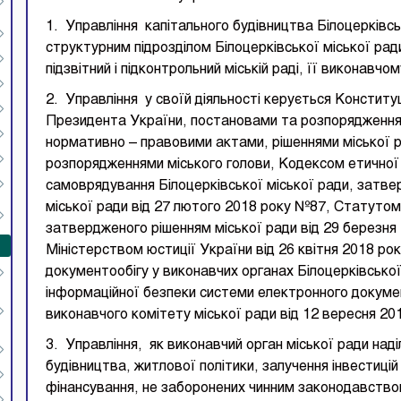
1. Управління капітального будівництва Білоцерківськ
структурним підрозділом Білоцерківської міської ра
підзвітний і підконтрольний міській раді, її виконавчом
2. Управління у своїй діяльності керується Конститу
Президента України, постановами та розпорядженням
нормативно – правовими актами, рішеннями міської р
розпорядженнями міського голови, Кодексом етичної 
самоврядування Білоцерківської міської ради, затв
міської ради від 27 лютого 2018 року №87, Статутом
затвердженого рішенням міської ради від 29 березн
Міністерством юстиції України від 26 квітня 2018 р
документообігу у виконавчих органах Білоцерківської
інформаційної безпеки системи електронного докуме
виконавчого комітету міської ради від 12 вересня 2
3. Управління, як виконавчий орган міської ради над
будівництва, житлової політики, залучення інвестиці
фінансування, не заборонених чинним законодавство