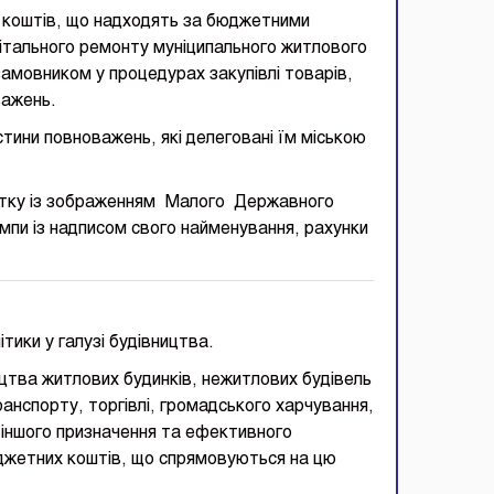
 коштів, що надходять за бюджетними
пітального ремонту муніципального житлового
замовником у процедурах закупівлі товарів,
важень.
тини повноважень, які делеговані їм міською
атку із зображенням Малого Державного
мпи із надписом свого найменування, рахунки
ітики у галузі будівництва.
ицтва житлових будинків, нежитлових будівель
 транспорту, торгівлі, громадського харчування,
 іншого призначення та ефективного
юджетних коштів, що спрямовуються на цю