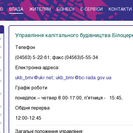
ТО
ВЛАДА
ЖИТЕЛЯМ
БІЗНЕСУ
E-CЕРВІСИ
КОНТАКТИ
Управління капітального будівництва Білоцерк
Телефон
(04563) 5-22-61; факс (04563)5-55-34
Електронна адреса:
ukb_bmr@ukr.net
;
ukb_bmr@bc-rada.gov.ua
Графік роботи
понеділок – четвер 8:00-17:00, п’ятниця - 15:45,
Обідня перерва
12:00-12:45
Загальні положення управління: