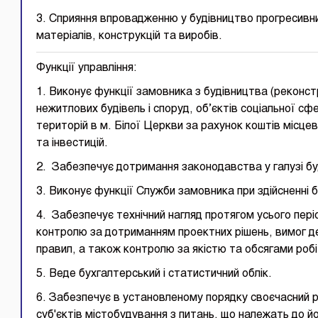
3. Сприяння впровадженню у будівництво прогресивни
матеріалів, конструкцій та виробів.
Функції управління:
1. Виконує функції замовника з будівництва (реконстр
нежитлових будівель і споруд, об’єктів соціальної с
територій в м. Білої Церкви за рахунок коштів місц
та інвестицій.
2. Забезпечує дотримання законодавства у галузі бу
3. Виконує функції Служби замовника при здійсненні 
4. Забезпечує технічний нагляд протягом усього пері
контролю за дотриманням проектних рішень, вимог де
правил, а також контролю за якістю та обсягами робіт
5. Веде бухгалтерський і статистичний облік.
6. Забезпечує в установленому порядку своєчасний ро
суб'єктів містобудування з питань, що належать до йо