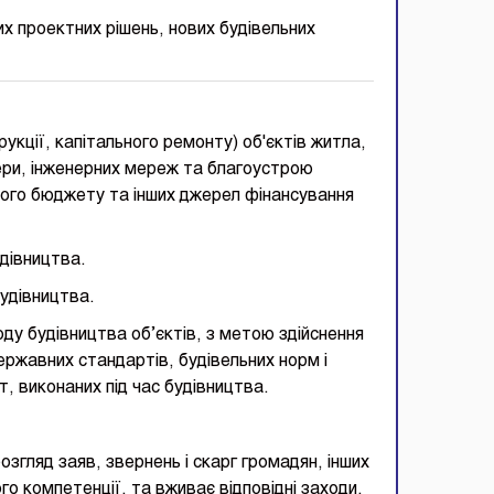
х проектних рішень, нових будівельних
укції, капітального ремонту) об'єктів житла,
фери, інженерних мереж та благоустрою
евого бюджету та інших джерел фінансування
дівництва.
будівництва.
оду будівництва об’єктів, з метою здійснення
ржавних стандартів, будівельних норм і
, виконаних під час будівництва.
згляд заяв, звернень і скарг громадян, інших
го компетенції, та вживає відповідні заходи.