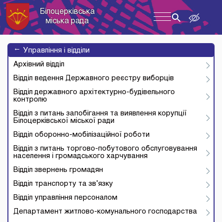
Білоцерківська
Toggle
міська рада
navigation
→
Управління і відділи
Архівний відділ
Відділ ведення Державного реєстру виборців
Відділ державного архітектурно-будівельного
контролю
Відділ з питань запобігання та виявлення корупції
Білоцерківської міської ради
Відділ оборонно-мобілізаційної роботи
Відділ з питань торгово-побутового обслуговування
населення і громадського харчування
Відділ звернень громадян
Відділ транспорту та зв’язку
Відділ управління персоналом
Департамент житлово-комунального господарства