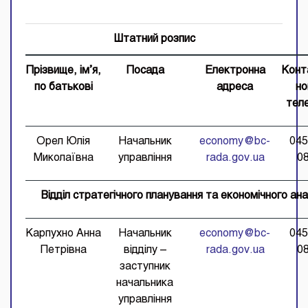
Штатний розпис
Прізвище, ім’я,
Посада
Електронна
Конт
по батькові
адреса
но
тел
Орел Юлія
Начальник
eсonomy@bc-
045
Миколаївна
управління
rada.gov.ua
0
Відділ стратегічного планування та економічного ана
Карпухно Анна
Начальник
eсonomy@bc-
045
Петрівна
відділу –
rada.gov.ua
0
заступник
начальника
управління