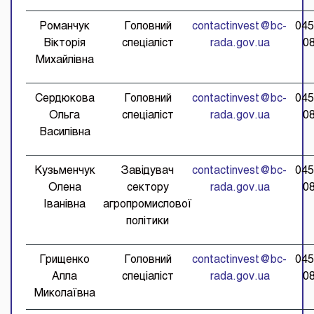
Романчук
Головний
contactinvest@bc-
045
Вікторія
спеціаліст
rada.gov.ua
0
Михайлівна
Сердюкова
Головний
contactinvest@bc-
045
Ольга
спеціаліст
rada.gov.ua
0
Василівна
Кузьменчук
Завідувач
contactinvest@bc-
045
Олена
сектору
rada.gov.ua
0
Іванівна
агропромислової
політики
Грищенко
Головний
contactinvest@bc-
045
Алла
спеціаліст
rada.gov.ua
0
Миколаївна