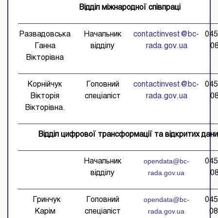
Відділ міжнародної співпраці
Развадовська
Начальник
contactinvest@bc-
045
Ганна
відділу
rada.gov.ua
0
Вікторівна
Корнійчук
Головний
contactinvest@bc-
045
Вікторія
спеціаліст
rada.gov.ua
0
Вікторівна.
Відділ цифрової трансформації та відкритих дани
opendata
@bc-
Начальник
045
rada.gov.ua
відділу
0
opendata
@bc-
Гринчук
Головний
045
rada.gov.ua
Карім
спеціаліст
08