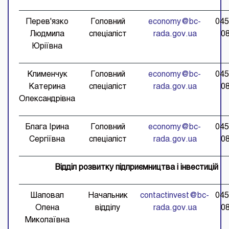
Перев'язко
Головний
eсonomy@bc-
045
Людмила
спеціаліст
rada.gov.ua
0
Юріївна
Клименчук
Головний
eсonomy@bc-
045
Катерина
спеціаліст
rada.gov.ua
0
Олександрівна
Блага Ірина
Головний
eсonomy@bc-
045
Сергіївна
спеціаліст
rada.gov.ua
0
Відділ розвитку підприємництва і інвестицій
Шаповал
Начальник
contactinvest@bc-
045
Олена
відділу
rada.gov.ua
0
Миколаївна