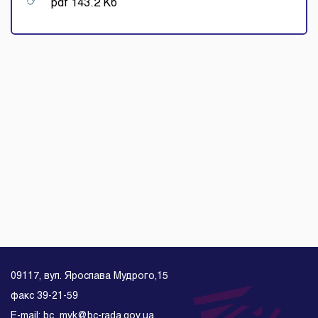
pdf 143.2 Кб
09117, вул. Ярослава Мудрого,15
факс 39-21-59
E-mail: bc_mvk@bc-rada.gov.ua