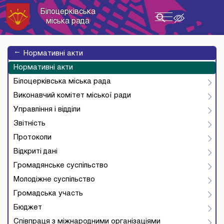
Білоцерківська
Toggle
міська рада
navigation
→
Нормативні акти
Нормативні акти
Білоцерківська міська рада
Виконавчий комітет міської ради
Управління і відділи
Звітність
Протоколи
Відкриті дані
Громадянське суспільство
Молодіжне суспільство
Громадська участь
Бюджет
Співпраця з міжнародними організаціями