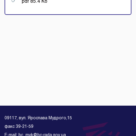
pdf 85.4 Кб
09117, вул. Ярослава Мудрого,15
факс 39-21-59
E-mail: bc_mvk@bc-rada.gov.ua