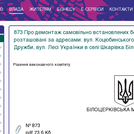
ТО
ВЛАДА
ЖИТЕЛЯМ
БІЗНЕСУ
E-CЕРВІСИ
КОНТАКТИ
873 Про демонтаж самовільно встановлених бе
розташовані за адресами: вул. Коцюбинського,
Дружби, вул. Лесі Українки в селі Шкарівка Бі
Рішення виконавчого комітету
БІЛОЦЕРКІВСЬКА 
№ 873
pdf 73.6 Кб