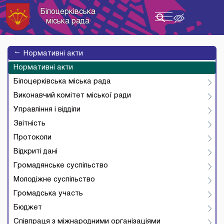
Білоцерківська
Toggle
міська рада
navigation
→
Нормативні акти
Нормативні акти
Білоцерківська міська рада
Виконавчий комітет міської ради
Управління і відділи
Звітність
Протоколи
Відкриті дані
Громадянське суспільство
Молодіжне суспільство
Громадська участь
Бюджет
Співпраця з міжнародними організаціями