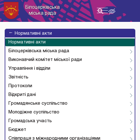
Білоцерківська
Toggle
міська рада
navigation
→
Нормативні акти
Нормативні акти
Білоцерківська міська рада
Виконавчий комітет міської ради
Управління і відділи
Звітність
Протоколи
Відкриті дані
Громадянське суспільство
Молодіжне суспільство
Громадська участь
Бюджет
Співпраця з міжнародними організаціями